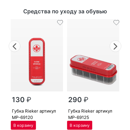
Средства по уходу за обувью
Previous
Nex
г
130
₽
290
₽
MP
губ­ка Ri­eker артикул
губ­ка Ri­eker артикул
MP-69120
MP-69125