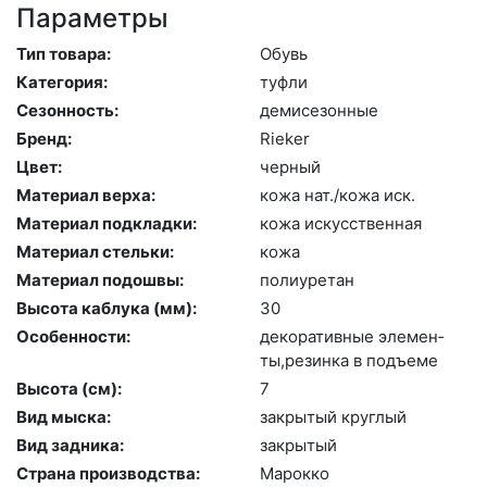
Параметры
Тип товара:
Обувь
Категория:
туф­ли
Сезонность:
де­мисе­зон­ные
Бренд:
Ri­eker
Цвет:
чер­ный
Материал верха:
ко­жа нат./ко­жа иск.
Материал подкладки:
ко­жа ис­кусс­твен­ная
Материал стельки:
ко­жа
Материал подошвы:
по­ли­уре­тан
Высота каблука (мм):
30
Особенности:
де­кора­тив­ные эле­мен­
ты,ре­зин­ка в подъ­еме
Высота (cм):
7
Вид мыска:
зак­ры­тый круг­лый
Вид задника:
зак­ры­тый
Страна производства:
Ма­рок­ко