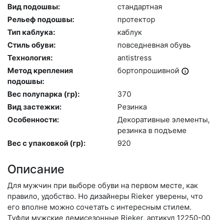
Вид подошвы:
стан­дарт­ная
Рельеф подошвы:
про­тек­тор
Тип каблука:
каб­лук
Стиль обуви:
пов­седнев­ная обувь
Технология:
an­tist­ress
Метод крепления
бор­топро­шив­ной
подошвы:
Вес полупарка (гр):
370
Вид застежки:
Ре­зин­ка
Особенности:
Де­кора­тив­ные эле­мен­ты,
ре­зин­ка в подъ­еме
Вес с упаковкой (гр):
920
Описание
Для мужчин при выборе обуви на первом месте, как
правило, удобство. Но дизайнеры Rieker уверены, что
его вполне можно сочетать с интересным стилем.
Туфли мужские демисезонные Rieker, артикул 12250-00