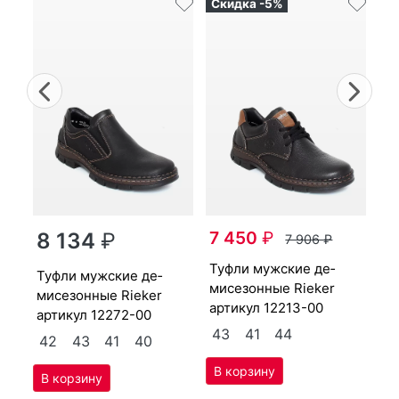
Скидка -5%
Ск
Previous
Nex
туф­ли мужс­кие де­
7 450
₽
ми
8 134
₽
7 906
₽
ар
туф­ли мужс­кие де­
туф­ли мужс­кие де­
4
мисе­зон­ные Ri­eker
мисе­зон­ные Ri­eker
артикул
12213-00
артикул
12272-00
43
41
44
42
43
41
40