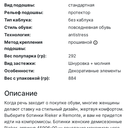
Вид подошвы:
стан­дарт­ная
Рельеф подошвы:
про­тек­тор
Тип каблука:
без каб­лу­ка
Стиль обуви:
пов­седнев­ная обувь
Технология:
an­tist­ress
Метод крепления
про­шив­ной
подошвы:
Вес полупарка (гр):
292
Вид застежки:
Шну­ров­ка + мол­ния
Особенности:
Де­кора­тив­ные эле­мен­ты
Вес с упаковкой (гр):
884
Описание
Когда речь заходит о покупке обуви, многие женщины
делают ставку на стильный дизайн, жертвуя комфортом.
Выберите бо­тин­ки Rieker и Remonte, и вам не придется
идти на компромиссы. Ботинки женские демисезонные
Rieker, артикул 45906-00 — сочетание максимального