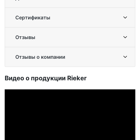
Сертификаты
Отзывы
Отзывы о компании
Ви­део о про­дук­ции Ri­eker