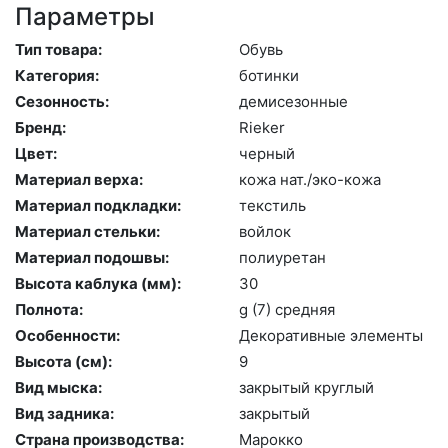
Параметры
Тип товара:
Обувь
Категория:
бо­тин­ки
Сезонность:
де­мисе­зон­ные
Бренд:
Ri­eker
Цвет:
чер­ный
Материал верха:
ко­жа нат./эко-ко­жа
Материал подкладки:
текс­тиль
Материал стельки:
вой­лок
Материал подошвы:
по­ли­уре­тан
Высота каблука (мм):
30
Полнота:
g (7) сред­няя
Особенности:
Де­кора­тив­ные эле­мен­ты
Высота (cм):
9
Вид мыска:
зак­ры­тый круг­лый
Вид задника:
зак­ры­тый
Страна производства:
Ма­рок­ко