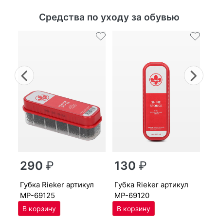
Средства по уходу за обувью
Previous
Nex
г
290
₽
130
₽
MP
губ­ка Ri­eker артикул
губ­ка Ri­eker артикул
MP-69125
MP-69120