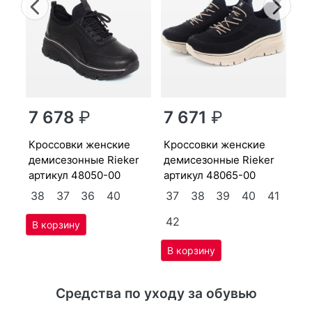
Previous
Nex
крос­совки женс­кие
де
7 678
₽
7 671
₽
r
ар
крос­совки женс­кие
крос­совки женс­кие
3
де­мисе­зон­ные Ri­eker
де­мисе­зон­ные Ri­eker
4
артикул
48050-00
артикул
48065-00
38
37
36
40
37
38
39
40
41
42
Средства по уходу за обувью