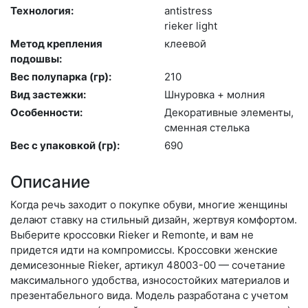
Технология:
an­tist­ress
ri­eker light
Метод крепления
кле­евой
подошвы:
Вес полупарка (гр):
210
Вид застежки:
Шну­ров­ка + мол­ния
Особенности:
Де­кора­тив­ные эле­мен­ты,
смен­ная стель­ка
Вес с упаковкой (гр):
690
Описание
Когда речь заходит о покупке обуви, многие женщины
делают ставку на стильный дизайн, жертвуя комфортом.
Выберите крос­совки Rieker и Remonte, и вам не
придется идти на компромиссы. Кроссовки женские
демисезонные Rieker, артикул 48003-00 — сочетание
максимального удобства, износостойких материалов и
презентабельного вида. Модель разработана с учетом