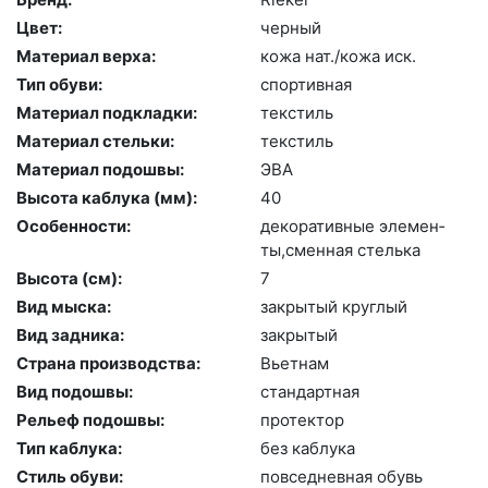
Цвет:
чер­ный
Материал верха:
ко­жа нат./ко­жа иск.
Тип обуви:
спор­тивная
Материал подкладки:
текс­тиль
Материал стельки:
текс­тиль
Материал подошвы:
ЭВА
Высота каблука (мм):
40
Особенности:
де­кора­тив­ные эле­мен­
ты,смен­ная стель­ка
Высота (cм):
7
Вид мыска:
зак­ры­тый круг­лый
Вид задника:
зак­ры­тый
Страна производства:
Вь­ет­нам
Вид подошвы:
стан­дарт­ная
Рельеф подошвы:
про­тек­тор
Тип каблука:
без каб­лу­ка
Стиль обуви:
пов­седнев­ная обувь