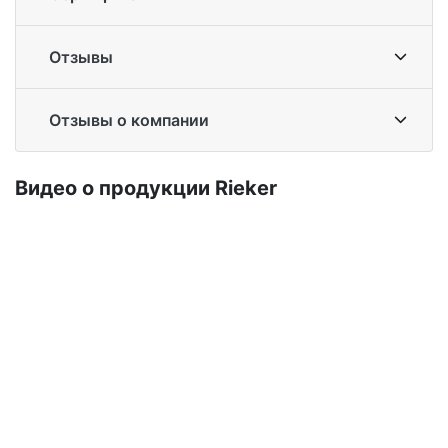
Отзывы
Отзывы о компании
Ви­део о про­дук­ции Ri­eker