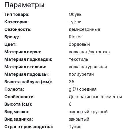
Параметры
Тип товара:
Обувь
Категория:
туф­ли
Сезонность:
де­мисе­зон­ные
Бренд:
Ri­eker
Цвет:
бор­до­вый
Материал верха:
ко­жа нат./эко-ко­жа
Материал подкладки:
текс­тиль
Материал стельки:
ко­жа на­тураль­ная
Материал подошвы:
по­ли­уре­тан
Высота каблука (мм):
35
Полнота:
g (7) сред­няя
Особенности:
Де­кора­тив­ные эле­мен­ты
Высота (cм):
6
Вид мыска:
зак­ры­тый круг­лый
Вид задника:
зак­ры­тый
Страна производства:
Ту­нис