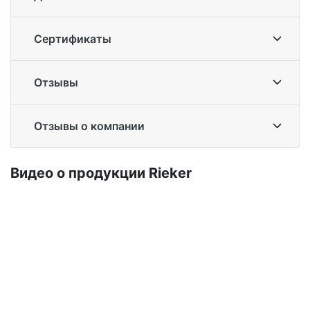
Сертификаты
Отзывы
Отзывы о компании
Ви­део о про­дук­ции Ri­eker