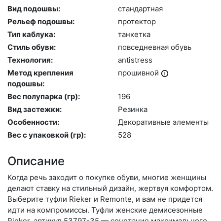
Вид подошвы:
стан­дарт­ная
Рельеф подошвы:
про­тек­тор
Тип каблука:
тан­кетка
Стиль обуви:
пов­седнев­ная обувь
Технология:
an­tist­ress
Метод крепления
про­шив­ной
подошвы:
Вес полупарка (гр):
196
Вид застежки:
Ре­зин­ка
Особенности:
Де­кора­тив­ные эле­мен­ты
Вес с упаковкой (гр):
528
Описание
Когда речь заходит о покупке обуви, многие женщины
делают ставку на стильный дизайн, жертвуя комфортом.
Выберите туф­ли Rieker и Remonte, и вам не придется
идти на компромиссы. Туфли женские демисезонные
Rieker, артикул 53797-35 — сочетание максимального