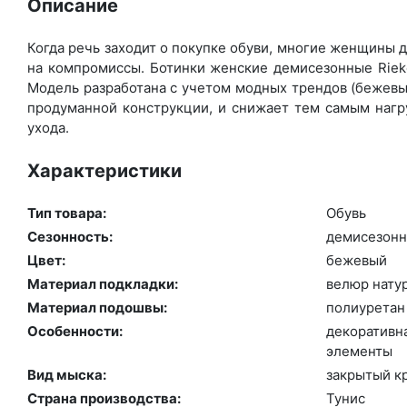
Описание
Когда речь заходит о покупке обуви, многие женщины де
на компромиссы. Ботинки женские демисезонные Rieke
Модель разработана с учетом модных трендов (бе­жевый
продуманной конструкции, и снижает тем самым нагру
ухода.
Характеристики
Тип товара:
Обувь
Сезонность:
де­мисе­зон­
Цвет:
бе­жевый
Материал подкладки:
ве­люр на­ту
Материал подошвы:
по­ли­уре­тан
Особенности:
де­кора­тив­
эле­мен­ты
Вид мыска:
зак­ры­тый к
Страна производства:
Ту­нис