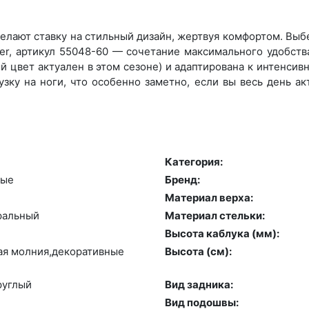
лают ставку на стильный дизайн, жертвуя комфортом. Выбер
r, артикул 55048-60 — сочетание максимального удобства
 цвет актуален в этом сезоне) и адаптирована к интенсивно
зку на ноги, что особенно заметно, если вы весь день а
Категория:
ные
Бренд:
Материал верха:
раль­ный
Материал стельки:
Высота каблука (мм):
ная мол­ния,де­кора­тив­ные
Высота (cм):
руг­лый
Вид задника:
Вид подошвы: