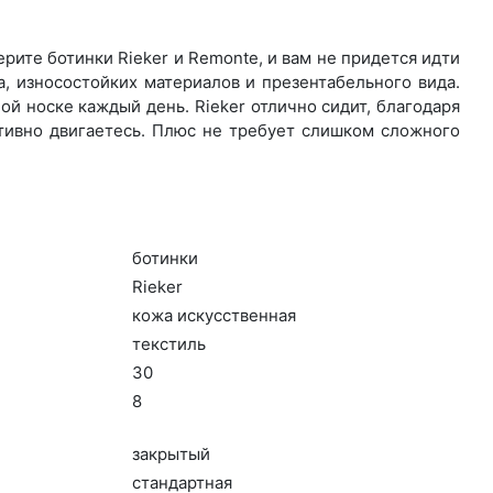
ите бо­тин­ки Rieker и Remonte, и вам не придется идти
, износостойких материалов и презентабельного вида.
й носке каждый день. Ri­eker отлично сидит, благодаря
ктивно двигаетесь. Плюс не требует слишком сложного
бо­тин­ки
Ri­eker
ко­жа ис­кусс­твен­ная
текс­тиль
30
8
зак­ры­тый
стан­дарт­ная