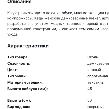
Описание
Когда речь заходит о покупке обуви, многие женщины д
компромиссы. Кеды женские демисезонные Rieker, арт
разработана с учетом модных трендов (чер­ный цвет 
продуманной конструкции, и снижает тем самым нагру
ухода.
Характеристики
Тип товара:
Обувь
Сезонность:
де­мисе­зон­
Цвет:
чер­ный
Тип обуви:
спор­тивная
Материал стельки:
текс­тиль
Высота каблука (мм):
45
Высота (cм):
60
Вид задника:
зак­ры­тый