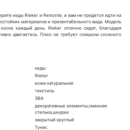
ите ке­ды Rieker и Remonte, и вам не придется идти на
остойких материалов и презентабельного вида. Модель
носке каждый день. Ri­eker отлично сидит, благодаря
ктивно двигаетесь. Плюс не требует слишком сложного
ке­ды
Ri­eker
ко­жа на­тураль­ная
текс­тиль
ЭВА
де­кора­тив­ные эле­мен­ты,смен­ная
стель­ка,шнур­ки
зак­ры­тый круг­лый
Ту­нис