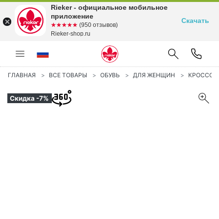
Rieker - официальное мобильное
приложение
Скачать
☆☆☆☆☆
★★★★★
(950 отзывов)
Rieker-shop.ru
ГЛАВНАЯ
ВСЕ ТОВАРЫ
ОБУВЬ
ДЛЯ ЖЕНЩИН
КРОССОВ
Скидка -7%