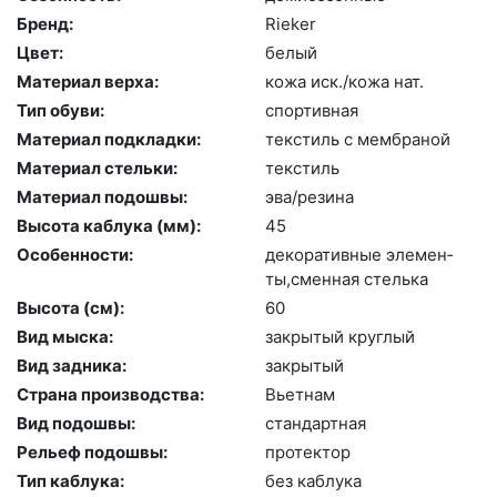
Бренд:
Ri­eker
Цвет:
бе­лый
Материал верха:
ко­жа иск./ко­жа нат.
Тип обуви:
спор­тивная
Материал подкладки:
текс­тиль с мемб­ра­ной
Материал стельки:
текс­тиль
Материал подошвы:
эва/ре­зина
Высота каблука (мм):
45
Особенности:
де­кора­тив­ные эле­мен­
ты,смен­ная стель­ка
Высота (cм):
60
Вид мыска:
зак­ры­тый круг­лый
Вид задника:
зак­ры­тый
Страна производства:
Вь­ет­нам
Вид подошвы:
стан­дарт­ная
Рельеф подошвы:
про­тек­тор
Тип каблука:
без каб­лу­ка