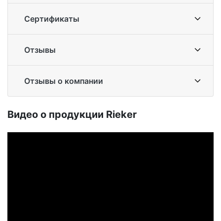
Сертификаты
Отзывы
Отзывы о компании
Ви­део о про­дук­ции Ri­eker