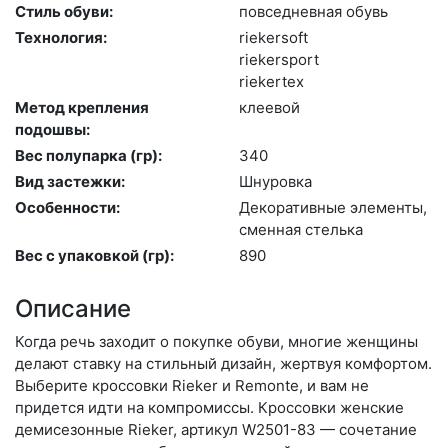
Стиль обуви:
пов­седнев­ная обувь
Технология:
ri­eker­soft
ri­ekers­port
ri­eker­tex
Метод крепления
кле­евой
подошвы:
Вес полупарка (гр):
340
Вид застежки:
Шну­ров­ка
Особенности:
Де­кора­тив­ные эле­мен­ты,
смен­ная стель­ка
Вес с упаковкой (гр):
890
Описание
Когда речь заходит о покупке обуви, многие женщины
делают ставку на стильный дизайн, жертвуя комфортом.
Выберите крос­совки Rieker и Remonte, и вам не
придется идти на компромиссы. Кроссовки женские
демисезонные Rieker, артикул W2501-83 — сочетание