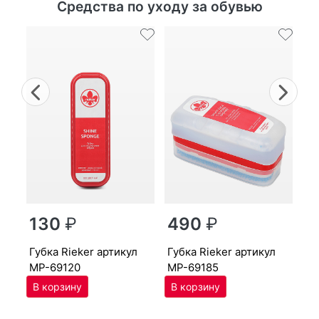
Средства по уходу за обувью
Previous
Nex
г
130
₽
490
₽
MP
губ­ка Ri­eker артикул
губ­ка Ri­eker артикул
MP-69120
MP-69185