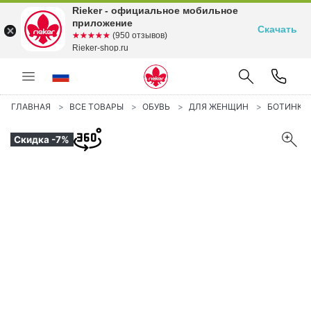
Rieker - официальное мобильное
приложение
Скачать
☆☆☆☆☆
★★★★★
(950 отзывов)
Rieker-shop.ru
ГЛАВНАЯ
ВСЕ ТОВАРЫ
ОБУВЬ
ДЛЯ ЖЕНЩИН
БОТИНКИ
Скидка -7%