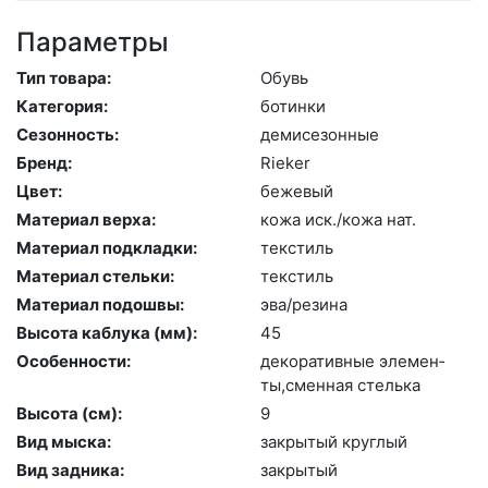
Параметры
Тип товара:
Обувь
Категория:
бо­тин­ки
Сезонность:
де­мисе­зон­ные
Бренд:
Ri­eker
Цвет:
бе­жевый
Материал верха:
ко­жа иск./ко­жа нат.
Материал подкладки:
текс­тиль
Материал стельки:
текс­тиль
Материал подошвы:
эва/ре­зина
Высота каблука (мм):
45
Особенности:
де­кора­тив­ные эле­мен­
ты,смен­ная стель­ка
Высота (cм):
9
Вид мыска:
зак­ры­тый круг­лый
Вид задника:
зак­ры­тый