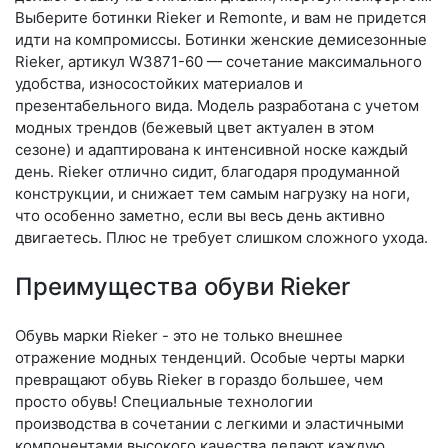
Выберите бо­тин­ки Rieker и Remonte, и вам не придется
идти на компромиссы. Ботинки женские демисезонные
Rieker, артикул W3871-60 — сочетание максимального
удобства, износостойких материалов и
презентабельного вида. Модель разработана с учетом
модных трендов (бе­жевый цвет актуален в этом
сезоне) и адаптирована к интенсивной носке каждый
день. Ri­eker отлично сидит, благодаря продуманной
конструкции, и снижает тем самым нагрузку на ноги,
что особенно заметно, если вы весь день активно
двигаетесь. Плюс не требует слишком сложного ухода.
Преимущества обуви Rieker
Обувь марки Rieker - это не только внешнее
отражение модных тенденций. Особые черты марки
превращают обувь Rieker в гораздо большее, чем
просто обувь! Специальные технологии
производства в сочетании с легкими и эластичными
компонентами высокого качества делают каждую