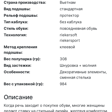
Страна производства:
Вь­ет­нам
Вид подошвы:
стан­дарт­ная
Рельеф подошвы:
про­тек­тор
Тип каблука:
без каб­лу­ка
Стиль обуви:
пов­седнев­ная обувь
Технология:
ri­eker­soft
ri­ekers­port
Метод крепления
кле­евой
подошвы:
Вес полупарка (гр):
308
Вид застежки:
Шну­ров­ка + мол­ния
Особенности:
Де­кора­тив­ные эле­мен­ты,
смен­ная стель­ка
Вес с упаковкой (гр):
984
Описание
Когда речь заходит о покупке обуви, многие женщины
делают ставку на стильный дизайн, жертвуя комфортом.