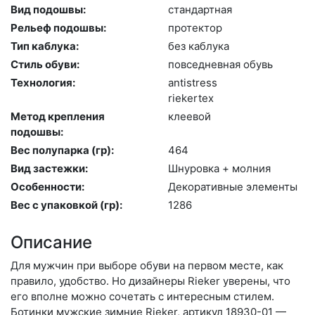
Вид подошвы:
стан­дарт­ная
Рельеф подошвы:
про­тек­тор
Тип каблука:
без каб­лу­ка
Стиль обуви:
пов­седнев­ная обувь
Технология:
an­tist­ress
ri­eker­tex
Метод крепления
кле­евой
подошвы:
Вес полупарка (гр):
464
Вид застежки:
Шну­ров­ка + мол­ния
Особенности:
Де­кора­тив­ные эле­мен­ты
Вес с упаковкой (гр):
1286
Описание
Для мужчин при выборе обуви на первом месте, как
правило, удобство. Но дизайнеры Rieker уверены, что
его вполне можно сочетать с интересным стилем.
Ботинки мужские зимние Rieker, артикул 18930-01 —