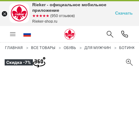
Rieker - официальное мобильное
приложение
Скачать
☆☆☆☆☆
★★★★★
(950 отзывов)
Rieker-shop.ru
ГЛАВНАЯ
ВСЕ ТОВАРЫ
ОБУВЬ
ДЛЯ МУЖЧИН
БОТИНКИ
Скидка -7%