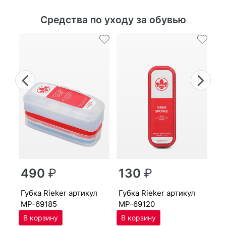
Средства по уходу за обувью
Previous
Nex
г
490
₽
130
₽
MP
губ­ка Ri­eker артикул
губ­ка Ri­eker артикул
MP-69185
MP-69120