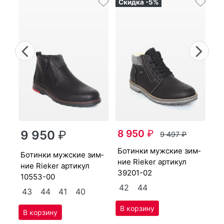
Скидка -5%
Previous
Nex
бо­тин­ки мужс­кие зим­
8 950
₽
9 950
₽
9 497
₽
ни
30
бо­тин­ки мужс­кие зим­
бо­тин­ки мужс­кие зим­
ние Ri­eker артикул
4
ние Ri­eker артикул
39201-02
10553-00
4
42
44
43
44
41
40