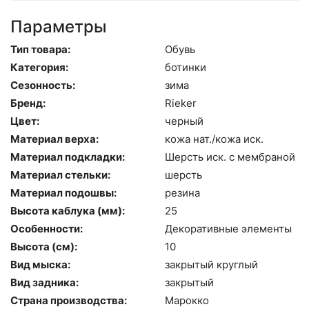
Параметры
Тип товара:
Обувь
Категория:
бо­тин­ки
Сезонность:
зи­ма
Бренд:
Ri­eker
Цвет:
чер­ный
Материал верха:
ко­жа нат./ко­жа иск.
Материал подкладки:
Шерсть иск. с мемб­ра­ной
Материал стельки:
шерсть
Материал подошвы:
ре­зина
Высота каблука (мм):
25
Особенности:
Де­кора­тив­ные эле­мен­ты
Высота (cм):
10
Вид мыска:
зак­ры­тый круг­лый
Вид задника:
зак­ры­тый
Страна производства:
Ма­рок­ко