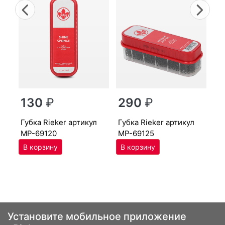
Previous
Nex
г
130
₽
290
₽
MP
губ­ка Ri­eker артикул
губ­ка Ri­eker артикул
MP-69120
MP-69125
Установите мобильное приложение