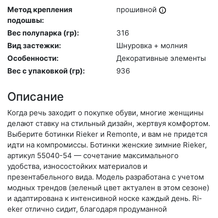
Метод крепления
про­шив­ной
подошвы:
Вес полупарка (гр):
316
Вид застежки:
Шну­ров­ка + мол­ния
Особенности:
Де­кора­тив­ные эле­мен­ты
Вес с упаковкой (гр):
936
Описание
Когда речь заходит о покупке обуви, многие женщины
делают ставку на стильный дизайн, жертвуя комфортом.
Выберите бо­тин­ки Rieker и Remonte, и вам не придется
идти на компромиссы. Ботинки женские зимние Rieker,
артикул 55040-54 — сочетание максимального
удобства, износостойких материалов и
презентабельного вида. Модель разработана с учетом
модных трендов (зе­леный цвет актуален в этом сезоне)
и адаптирована к интенсивной носке каждый день. Ri­
eker отлично сидит, благодаря продуманной