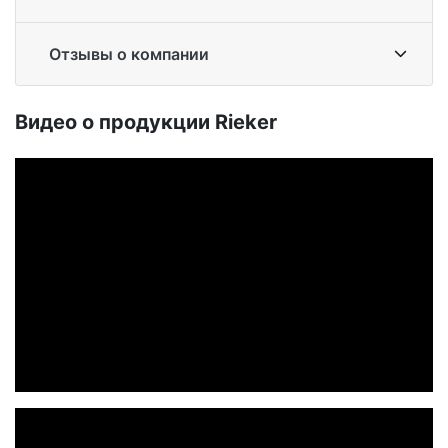
Отзывы о компании
Ви­део о про­дук­ции Ri­eker