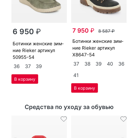
бо­тин­ки женс­кие зим­
7 950
₽
ни
6 950
₽
8 587
₽
X3
бо­тин­ки женс­кие зим­
бо­тин­ки женс­кие зим­
3
ние Ri­eker артикул
40
ние Ri­eker артикул
X8647-54
4
50955-54
37
38
39
40
36
36
37
39
41
Средства по уходу за обувью