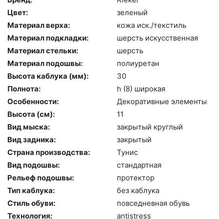
Цвет:
зе­леный
Материал верха:
ко­жа иск./текс­тиль
Материал подкладки:
шерсть ис­кусс­твен­ная
Материал стельки:
шерсть
Материал подошвы:
по­ли­уре­тан
Высота каблука (мм):
30
Полнота:
h (8) ши­рокая
Особенности:
Де­кора­тив­ные эле­мен­ты
Высота (cм):
11
Вид мыска:
зак­ры­тый круг­лый
Вид задника:
зак­ры­тый
Страна производства:
Ту­нис
Вид подошвы:
стан­дарт­ная
Рельеф подошвы:
про­тек­тор
Тип каблука:
без каб­лу­ка
Стиль обуви:
пов­седнев­ная обувь
Технология:
an­tist­ress