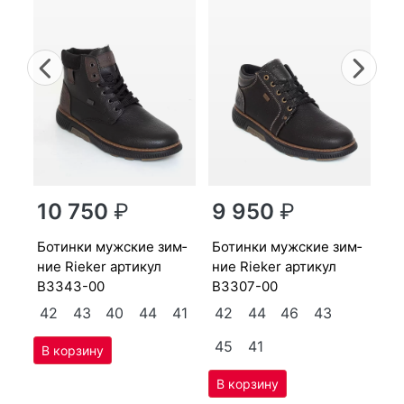
Previous
Nex
бо­тин­ки мужс­кие зим­
10 750
₽
9 950
₽
ни
38
бо­тин­ки мужс­кие зим­
бо­тин­ки мужс­кие зим­
40
4
ние Ri­eker артикул
ние Ri­eker артикул
B3343-00
B3307-00
4
42
43
40
44
41
42
44
46
43
45
41