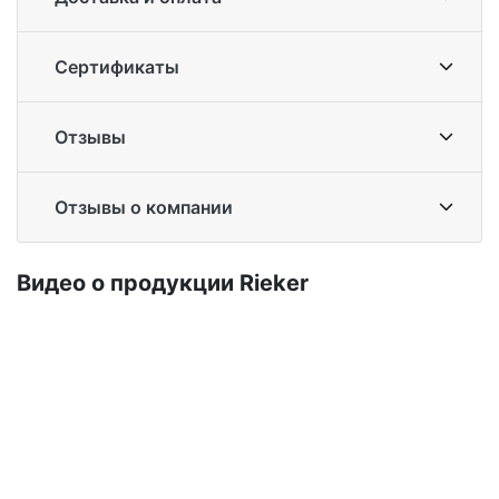
Сертификаты
Отзывы
Отзывы о компании
Ви­део о про­дук­ции Ri­eker