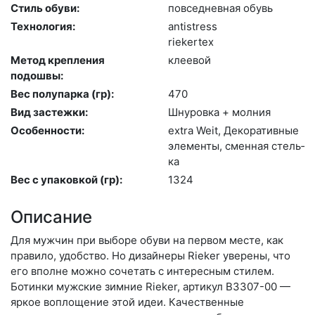
Стиль обуви:
пов­седнев­ная обувь
Технология:
an­tist­ress
ri­eker­tex
Метод крепления
кле­евой
подошвы:
Вес полупарка (гр):
470
Вид застежки:
Шну­ров­ка + мол­ния
Особенности:
ext­ra We­it, Де­кора­тив­ные
эле­мен­ты, смен­ная стель­
ка
Вес с упаковкой (гр):
1324
Описание
Для мужчин при выборе обуви на первом месте, как
правило, удобство. Но дизайнеры Rieker уверены, что
его вполне можно сочетать с интересным стилем.
Ботинки мужские зимние Rieker, артикул B3307-00 —
яркое воплощение этой идеи. Качественные