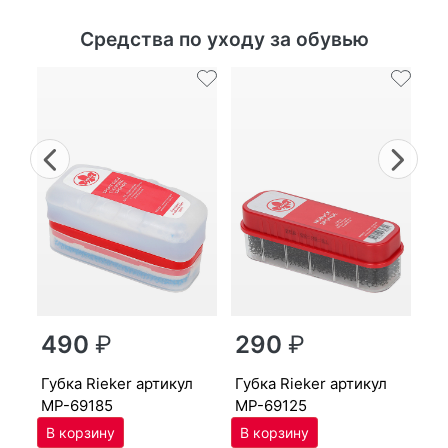
Средства по уходу за обувью
Previous
Nex
г
490
₽
290
₽
MP
губ­ка Ri­eker артикул
губ­ка Ri­eker артикул
MP-69185
MP-69125