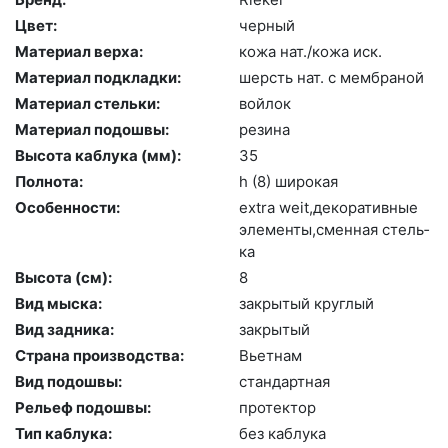
Цвет:
чер­ный
Материал верха:
ко­жа нат./ко­жа иск.
Материал подкладки:
шерсть нат. с мемб­ра­ной
Материал стельки:
вой­лок
Материал подошвы:
ре­зина
Высота каблука (мм):
35
Полнота:
h (8) ши­рокая
Особенности:
ext­ra we­it,де­кора­тив­ные
эле­мен­ты,смен­ная стель­
ка
Высота (cм):
8
Вид мыска:
зак­ры­тый круг­лый
Вид задника:
зак­ры­тый
Страна производства:
Вь­ет­нам
Вид подошвы:
стан­дарт­ная
Рельеф подошвы:
про­тек­тор
Тип каблука:
без каб­лу­ка