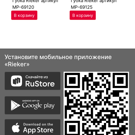
губ­ка Ri­eker артикул
губ­ка Ri­eker артикул
MP-69120
MP-69125
Установите мобильное приложение
«Rieker»