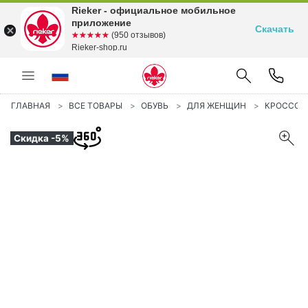
Rieker - официальное мобильное
приложение
Скачать
☆☆☆☆☆
★★★★★
(950 отзывов)
Rieker-shop.ru
ГЛАВНАЯ
ВСЕ ТОВАРЫ
ОБУВЬ
ДЛЯ ЖЕНЩИН
КРОССОВ
Скидка -5%