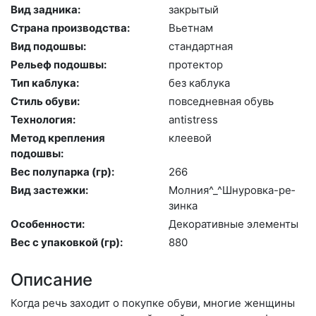
Вид задника:
зак­ры­тый
Страна производства:
Вь­ет­нам
Вид подошвы:
стан­дарт­ная
Рельеф подошвы:
про­тек­тор
Тип каблука:
без каб­лу­ка
Стиль обуви:
пов­седнев­ная обувь
Технология:
an­tist­ress
Метод крепления
кле­евой
подошвы:
Вес полупарка (гр):
266
Вид застежки:
Мол­ния^_^Шну­ров­ка-ре­
зин­ка
Особенности:
Де­кора­тив­ные эле­мен­ты
Вес с упаковкой (гр):
880
Описание
Когда речь заходит о покупке обуви, многие женщины