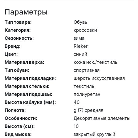
Параметры
Тип товара:
Обувь
Категория:
крос­совки
Сезонность:
зи­ма
Бренд:
Ri­eker
Цвет:
си­ний
Материал верха:
ко­жа иск./текс­тиль
Тип обуви:
спор­тивная
Материал подкладки:
шерсть ис­кусс­твен­ная
Материал стельки:
текс­тиль
Материал подошвы:
по­ли­уре­тан
Высота каблука (мм):
40
Полнота:
g (7) сред­няя
Особенности:
Де­кора­тив­ные эле­мен­ты
Высота (cм):
10
Вид мыска:
зак­ры­тый круг­лый