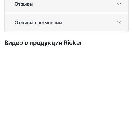
Отзывы
Отзывы о компании
Ви­део о про­дук­ции Ri­eker