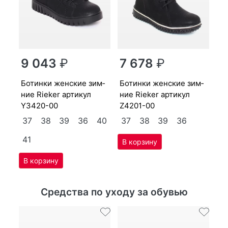
бо­тин­ки женс­кие зим­
ни
9 043
₽
7 678
₽
X2
бо­тин­ки женс­кие зим­
бо­тин­ки женс­кие зим­
41
3
ние Ri­eker артикул
ние Ri­eker артикул
4
Y3420-00
Z4201-00
37
38
39
36
40
37
38
39
36
41
Средства по уходу за обувью