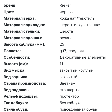
Бренд:
Ri­eker
Цвет:
чер­ный
Материал верха:
ко­жа нат./текс­тиль
Материал подкладки:
шерсть ис­кусс­твен­ная
Материал стельки:
шерсть
Материал подошвы:
ре­зина
Высота каблука (мм):
25
Полнота:
g (7) сред­няя
Особенности:
Де­кора­тив­ные эле­мен­ты
Высота (cм):
11
Вид мыска:
зак­ры­тый круг­лый
Вид задника:
зак­ры­тый
Страна производства:
Вь­ет­нам
Вид подошвы:
стан­дарт­ная
Рельеф подошвы:
про­тек­тор
Тип каблука:
без каб­лу­ка
Стиль обуви:
пов­седнев­ная обувь