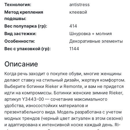
Технология:
an­tist­ress
Метод крепления
кле­евой
подошвы:
Вес полупарка (гр):
414
Вид застежки:
Шну­ров­ка + мол­ния
Особенности:
Де­кора­тив­ные эле­мен­ты
Вес с упаковкой (гр):
1144
Описание
Когда речь заходит о покупке обуви, многие женщины
делают ставку на стильный дизайн, жертвуя комфортом.
Выберите бо­тин­ки Rieker и Remonte, и вам не придется
идти на компромиссы. Ботинки женские зимние Rieker,
артикул Y3443-00 — сочетание максимального
удобства, износостойких материалов и
презентабельного вида. Модель разработана с учетом
модных трендов (чер­ный цвет актуален в этом сезоне)
и адаптирована к интенсивной носке каждый день. Ri­