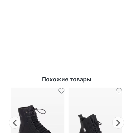
Похожие товары
Ск
Previous
Nex