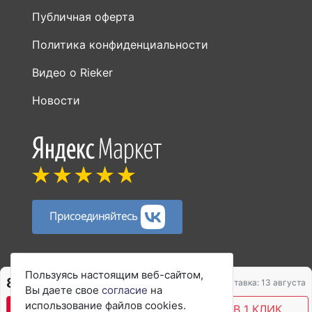
Публичная оферта
Политика конфиденциальности
Видео о Rieker
Новости
Присоединяйтесь
Способы оплаты:
Пользуясь настоящим веб-сайтом,
8 450 ₽
8 928 ₽
Доставка: 13 августа
Вы даете свое
согласие
на
использование файлов cookies.
В КОРЗИНУ
КУПИТЬ В 1 КЛИК