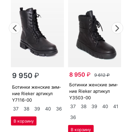
Previous
Nex
бо­тин­ки женс­кие зим­
8 950
₽
ни
9 950
₽
9 612
₽
Y3
бо­тин­ки женс­кие зим­
бо­тин­ки женс­кие зим­
3
ние Ri­eker артикул
40
ние Ri­eker артикул
Y3503-00
4
Y7116-00
37
38
39
40
41
37
38
39
40
36
36