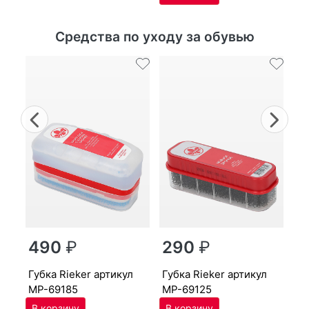
Средства по уходу за обувью
Previous
Nex
г
490
₽
290
₽
MP
губ­ка Ri­eker артикул
губ­ка Ri­eker артикул
MP-69185
MP-69125