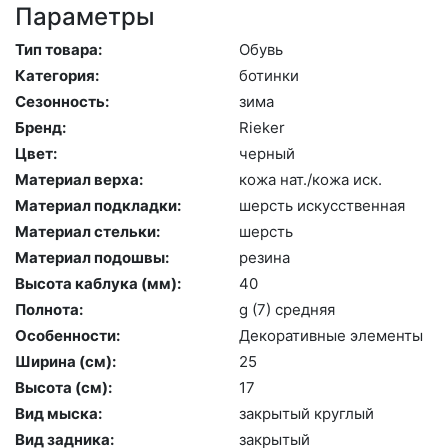
Параметры
Тип товара:
Обувь
Категория:
бо­тин­ки
Сезонность:
зи­ма
Бренд:
Ri­eker
Цвет:
чер­ный
Материал верха:
ко­жа нат./ко­жа иск.
Материал подкладки:
шерсть ис­кусс­твен­ная
Материал стельки:
шерсть
Материал подошвы:
ре­зина
Высота каблука (мм):
40
Полнота:
g (7) сред­няя
Особенности:
Де­кора­тив­ные эле­мен­ты
Ширина (см):
25
Высота (cм):
17
Вид мыска:
зак­ры­тый круг­лый
Вид задника:
зак­ры­тый