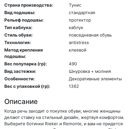
Страна производства:
Ту­нис
Вид подошвы:
стан­дарт­ная
Рельеф подошвы:
про­тек­тор
Тип каблука:
каб­лук
Стиль обуви:
пов­седнев­ная обувь
Технология:
an­tist­ress
Метод крепления
кле­евой
подошвы:
Вес полупарка (гр):
490
Вид застежки:
Шну­ров­ка + мол­ния
Особенности:
Де­кора­тив­ные эле­мен­ты
Вес с упаковкой (гр):
1362
Описание
Когда речь заходит о покупке обуви, многие женщины
делают ставку на стильный дизайн, жертвуя комфортом.
Выберите бо­тин­ки Rieker и Remonte, и вам не придется