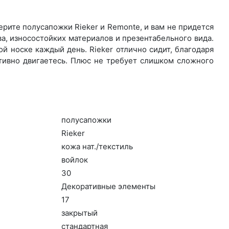
ите по­луса­пож­ки Rieker и Remonte, и вам не придется
а, износостойких материалов и презентабельного вида.
й носке каждый день. Ri­eker отлично сидит, благодаря
ктивно двигаетесь. Плюс не требует слишком сложного
по­луса­пож­ки
Ri­eker
ко­жа нат./текс­тиль
вой­лок
30
Де­кора­тив­ные эле­мен­ты
17
зак­ры­тый
стан­дарт­ная