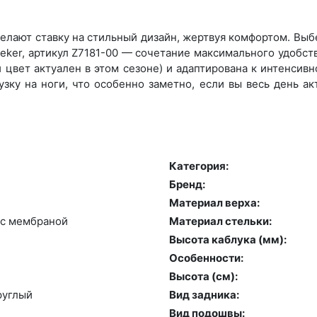
лают ставку на стильный дизайн, жертвуя комфортом. Выбер
ker, артикул Z7181-00 — сочетание максимального удобств
цвет актуален в этом сезоне) и адаптирована к интенсивно
зку на ноги, что особенно заметно, если вы весь день а
Категория:
Бренд:
Материал верха:
с мемб­ра­ной
Материал стельки:
Высота каблука (мм):
Особенности:
Высота (cм):
руг­лый
Вид задника:
Вид подошвы: