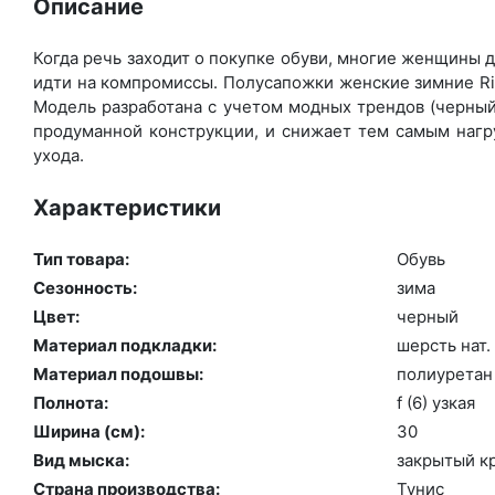
Описание
Когда речь заходит о покупке обуви, многие женщины де
идти на компромиссы. Полусапожки женские зимние Rie
Модель разработана с учетом модных трендов (чер­ный 
продуманной конструкции, и снижает тем самым нагру
ухода.
Характеристики
Тип товара:
Обувь
Сезонность:
зи­ма
Цвет:
чер­ный
Материал подкладки:
шерсть нат. 
Материал подошвы:
по­ли­уре­тан
Полнота:
f (6) уз­кая
Ширина (см):
30
Вид мыска:
зак­ры­тый к
Страна производства:
Ту­нис