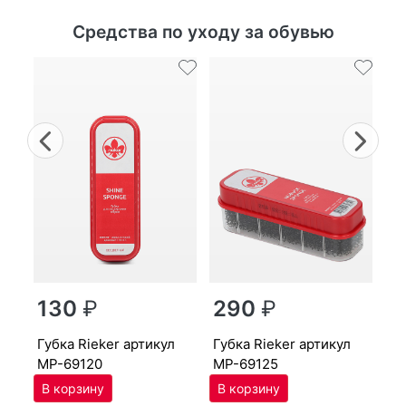
Средства по уходу за обувью
Previous
Nex
г
130
₽
290
₽
MP
губ­ка Ri­eker артикул
губ­ка Ri­eker артикул
MP-69120
MP-69125