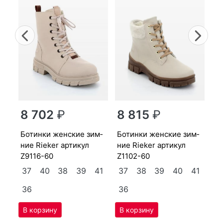
Previous
Nex
бо­тин­ки женс­кие зим­
ни
8 702
₽
8 815
₽
Z9
бо­тин­ки женс­кие зим­
бо­тин­ки женс­кие зим­
3
41
ние Ri­eker артикул
ние Ri­eker артикул
Z9116-60
Z1102-60
37
40
38
39
41
37
38
39
40
41
36
36