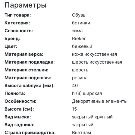
Параметры
Тип товара:
Обувь
Категория:
бо­тин­ки
Сезонность:
зи­ма
Бренд:
Ri­eker
Цвет:
бе­жевый
Материал верха:
ко­жа ис­кусс­твен­ная
Материал подкладки:
шерсть ис­кусс­твен­ная
Материал стельки:
шерсть
Материал подошвы:
ре­зина
Высота каблука (мм):
40
Полнота:
h (8) ши­рокая
Особенности:
Де­кора­тив­ные эле­мен­ты
Высота (cм):
15
Вид мыска:
зак­ры­тый круг­лый
Вид задника:
зак­ры­тый
Страна производства:
Вь­ет­нам