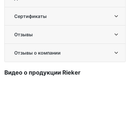
Сертификаты
Отзывы
Отзывы о компании
Ви­део о про­дук­ции Ri­eker