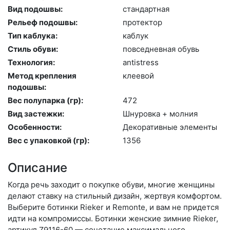
Вид подошвы:
стан­дарт­ная
Рельеф подошвы:
про­тек­тор
Тип каблука:
каб­лук
Стиль обуви:
пов­седнев­ная обувь
Технология:
an­tist­ress
Метод крепления
кле­евой
подошвы:
Вес полупарка (гр):
472
Вид застежки:
Шну­ров­ка + мол­ния
Особенности:
Де­кора­тив­ные эле­мен­ты
Вес с упаковкой (гр):
1356
Описание
Когда речь заходит о покупке обуви, многие женщины
делают ставку на стильный дизайн, жертвуя комфортом.
Выберите бо­тин­ки Rieker и Remonte, и вам не придется
идти на компромиссы. Ботинки женские зимние Rieker,
артикул Z9116-60 — сочетание максимального