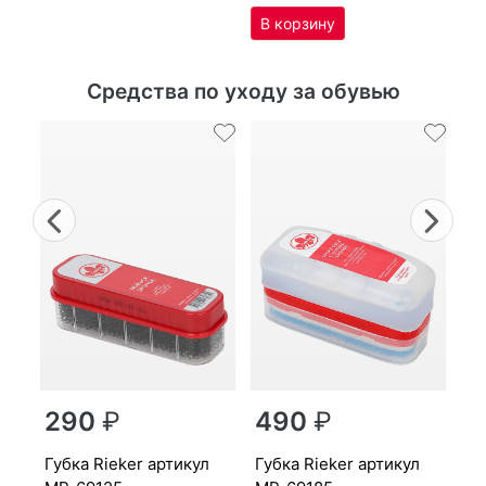
Средства по уходу за обувью
Previous
Nex
г
290
₽
490
₽
MP
губ­ка Ri­eker артикул
губ­ка Ri­eker артикул