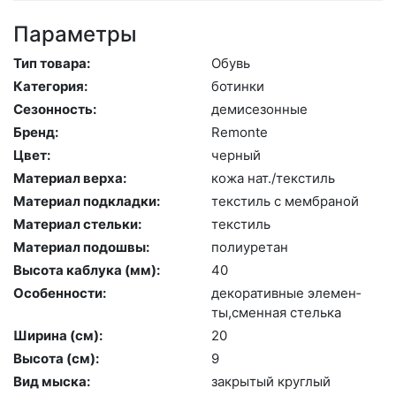
Параметры
Тип товара:
Обувь
Категория:
бо­тин­ки
Сезонность:
де­мисе­зон­ные
Бренд:
Re­mon­te
Цвет:
чер­ный
Материал верха:
ко­жа нат./текс­тиль
Материал подкладки:
текс­тиль с мемб­ра­ной
Материал стельки:
текс­тиль
Материал подошвы:
по­ли­уре­тан
Высота каблука (мм):
40
Особенности:
де­кора­тив­ные эле­мен­
ты,смен­ная стель­ка
Ширина (см):
20
Высота (cм):
9
Вид мыска:
зак­ры­тый круг­лый