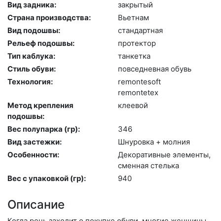
Вид задника:
зак­ры­тый
Страна производства:
Вь­ет­нам
Вид подошвы:
стан­дарт­ная
Рельеф подошвы:
про­тек­тор
Тип каблука:
тан­кетка
Стиль обуви:
пов­седнев­ная обувь
Технология:
re­mon­te­soft
re­mon­te­tex
Метод крепления
кле­евой
подошвы:
Вес полупарка (гр):
346
Вид застежки:
Шну­ров­ка + мол­ния
Особенности:
Де­кора­тив­ные эле­мен­ты,
смен­ная стель­ка
Вес с упаковкой (гр):
940
Описание
Когда речь заходит о покупке обуви, многие женщины