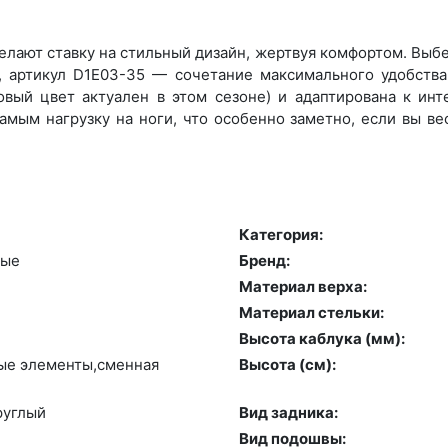
лают ставку на стильный дизайн, жертвуя комфортом. Выбер
артикул D1E03-35 — сочетание максимального удобства,
­вый цвет актуален в этом сезоне) и адаптирована к инте
амым нагрузку на ноги, что особенно заметно, если вы ве
Категория:
ные
Бренд:
Материал верха:
Материал стельки:
Высота каблука (мм):
ные эле­мен­ты,смен­ная
Высота (cм):
руг­лый
Вид задника:
Вид подошвы: