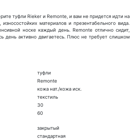
ите туф­ли Rieker и Remonte, и вам не придется идти на
 износостойких материалов и презентабельного вида.
нсивной носке каждый день. Re­mon­te отлично сидит,
сь день активно двигаетесь. Плюс не требует слишком
туф­ли
Re­mon­te
ко­жа нат./ко­жа иск.
текс­тиль
30
60
зак­ры­тый
стан­дарт­ная