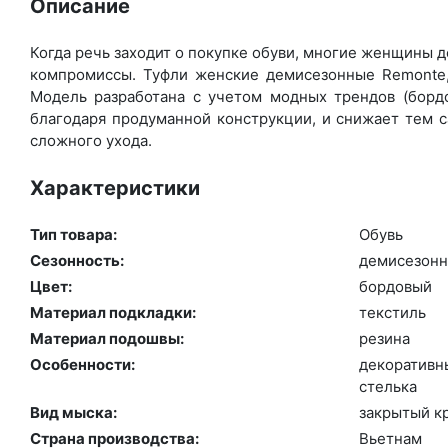
Описание
Когда речь заходит о покупке обуви, многие женщины де
компромиссы. Туфли женские демисезонные Remonte, 
Модель разработана с учетом модных трендов (бор­до
благодаря продуманной конструкции, и снижает тем с
сложного ухода.
Характеристики
Тип товара:
Обувь
Сезонность:
де­мисе­зон­
Цвет:
бор­до­вый
Материал подкладки:
текс­тиль
Материал подошвы:
ре­зина
Особенности:
де­кора­тив­
стель­ка
Вид мыска:
зак­ры­тый к
Страна производства:
Вь­ет­нам