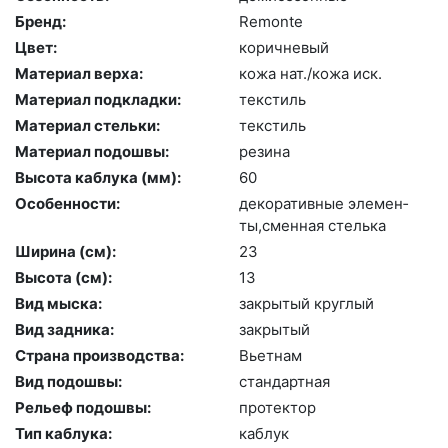
Бренд:
Re­mon­te
Цвет:
ко­рич­не­вый
Материал верха:
ко­жа нат./ко­жа иск.
Материал подкладки:
текс­тиль
Материал стельки:
текс­тиль
Материал подошвы:
ре­зина
Высота каблука (мм):
60
Особенности:
де­кора­тив­ные эле­мен­
ты,смен­ная стель­ка
Ширина (см):
23
Высота (cм):
13
Вид мыска:
зак­ры­тый круг­лый
Вид задника:
зак­ры­тый
Страна производства:
Вь­ет­нам
Вид подошвы:
стан­дарт­ная
Рельеф подошвы:
про­тек­тор
Тип каблука:
каб­лук