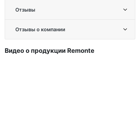
Отзывы
Отзывы о компании
Ви­део о про­дук­ции Re­mon­te