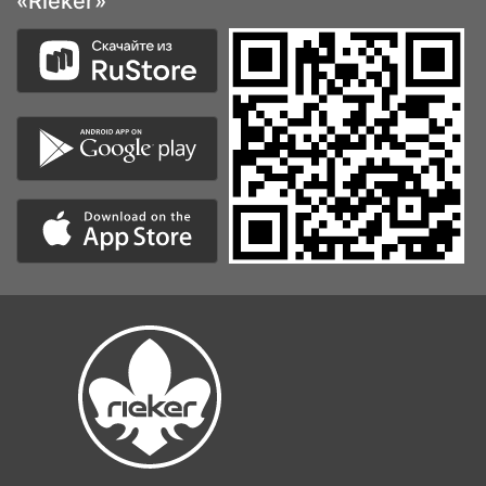
«Rieker»