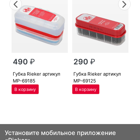
Previous
Nex
г
490
₽
290
₽
MP
губ­ка Ri­eker артикул
губ­ка Ri­eker артикул
MP-69185
MP-69125
Установите мобильное приложение