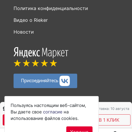
Политика конфиденциальности
Видео о Rieker
Новости
Присоединяйтесь
Способы оплаты:
Пользуясь настоящим веб-сайтом,
9 450 ₽
9 953 ₽
Доставка: 10 августа
Вы даете свое
согласие
на
использование файлов cookies.
В КОРЗИНУ
КУПИТЬ В 1 КЛИК