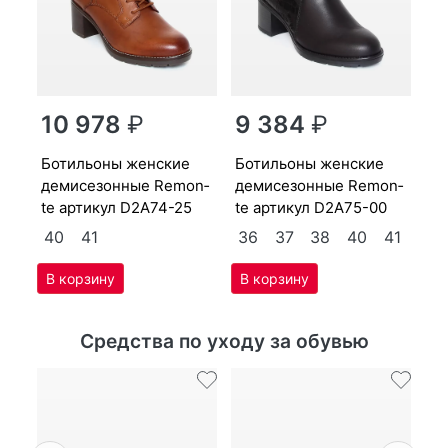
бо­тиль­оны женс­кие
10 978
₽
9 384
₽
on­
де
te
бо­тиль­оны женс­кие
бо­тиль­оны женс­кие
41
3
де­мисе­зон­ные Re­mon­
де­мисе­зон­ные Re­mon­
te артикул
D2A74-25
te артикул
D2A75-00
40
41
36
37
38
40
41
Средства по уходу за обувью