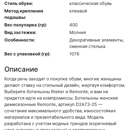
Стиль обуви:
клас­си­чес­кая обувь
Метод крепления
кле­евой
подошвы:
Вес полупарка (гр):
400
Вид застежки:
Мол­ния
Особенности:
Де­кора­тив­ные эле­мен­ты,
смен­ная стель­ка
Вес с упаковкой (гр):
1076
Описание
Когда речь заходит о покупке обуви, многие женщины
делают ставку на стильный дизайн, жертвуя комфортом.
Выберите бо­тиль­оны Rieker и Remonte, и вам не
придется идти на компромиссы. Ботильоны женские
демисезонные Remonte, артикул D2A73-25 —
сочетание максимального удобства, износостойких
материалов и презентабельного вида. Модель
разработана с учетом модных трендов (ко­рич­не­вый
цвет актуален в этом сезоне) и адаптирована к