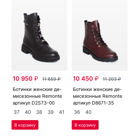
10 950
₽
10 450
₽
11 659
₽
11 203
₽
бо­тин­ки женс­кие де­
бо­тин­ки женс­кие де­
мисе­зон­ные Re­mon­te
мисе­зон­ные Re­mon­te
артикул
D2S73-00
артикул
D8671-35
37
40
38
39
41
36
40