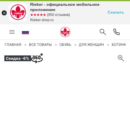
Rieker - официальное мобильное
приложение
Скачать
☆☆☆☆☆
★★★★★
(950 отзывов)
Rieker-shop.ru
ГЛАВНАЯ
ВСЕ ТОВАРЫ
ОБУВЬ
ДЛЯ ЖЕНЩИН
БОТИНКИ
Скидка -6%