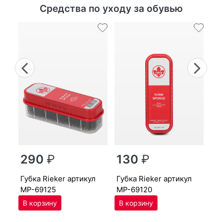
Средства по уходу за обувью
Previous
Nex
г
290
₽
130
₽
MP
губ­ка Ri­eker артикул
губ­ка Ri­eker артикул
MP-69125
MP-69120