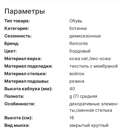
Параметры
Тип товара:
Обувь
Категория:
бо­тин­ки
Сезонность:
де­мисе­зон­ные
Бренд:
Re­mon­te
Цвет:
бор­до­вый
Материал верха:
ко­жа нат./эко-ко­жа
Материал подкладки:
текс­тиль с мемб­ра­ной
Материал стельки:
вой­лок
Материал подошвы:
ре­зина
Высота каблука (мм):
40
Полнота:
g (7) сред­няя
Особенности:
де­кора­тив­ные эле­мен­
ты,смен­ная стель­ка
Высота (cм):
16
Вид мыска:
зак­ры­тый круг­лый