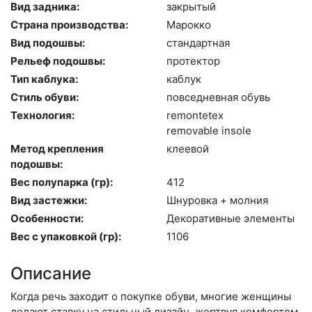
Вид задника:
зак­ры­тый
Страна производства:
Ма­рок­ко
Вид подошвы:
стан­дарт­ная
Рельеф подошвы:
про­тек­тор
Тип каблука:
каб­лук
Стиль обуви:
пов­седнев­ная обувь
Технология:
re­mon­te­tex
re­movab­le in­so­le
Метод крепления
кле­евой
подошвы:
Вес полупарка (гр):
412
Вид застежки:
Шну­ров­ка + мол­ния
Особенности:
Де­кора­тив­ные эле­мен­ты
Вес с упаковкой (гр):
1106
Описание
Когда речь заходит о покупке обуви, многие женщины
делают ставку на стильный дизайн, жертвуя комфортом.