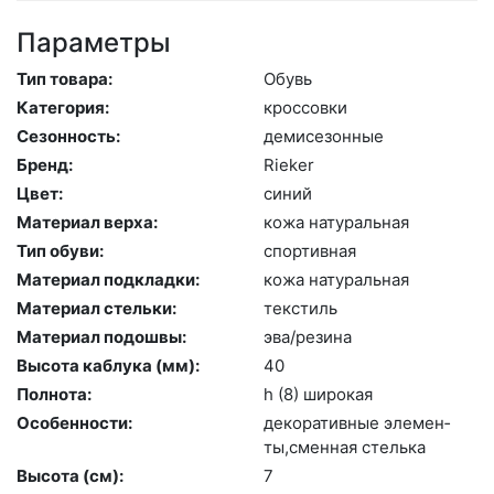
Параметры
Тип товара:
Обувь
Категория:
крос­совки
Сезонность:
де­мисе­зон­ные
Бренд:
Ri­eker
Цвет:
си­ний
Материал верха:
ко­жа на­тураль­ная
Тип обуви:
спор­тивная
Материал подкладки:
ко­жа на­тураль­ная
Материал стельки:
текс­тиль
Материал подошвы:
эва/ре­зина
Высота каблука (мм):
40
Полнота:
h (8) ши­рокая
Особенности:
де­кора­тив­ные эле­мен­
ты,смен­ная стель­ка
Высота (cм):
7