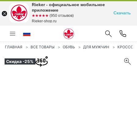
Rieker - официальное мобильное
приложение
Скачать
☆☆☆☆☆
★★★★★
(950 отзывов)
Rieker-shop.ru
ГЛАВНАЯ
ВСЕ ТОВАРЫ
ОБУВЬ
ДЛЯ МУЖЧИН
КРОССОВ
Скидка -25%