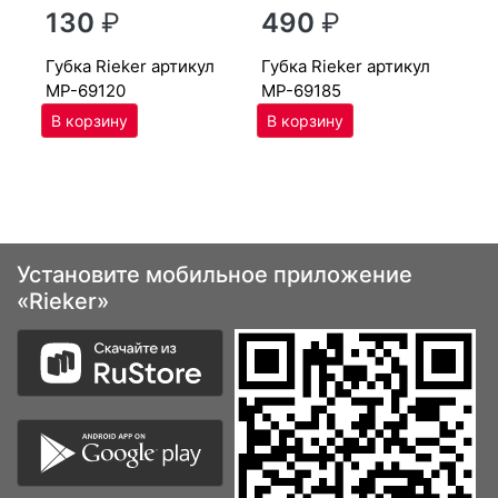
г
130
₽
490
₽
MP
губ­ка Ri­eker артикул
губ­ка Ri­eker артикул
MP-69120
MP-69185
Установите мобильное приложение
«Rieker»