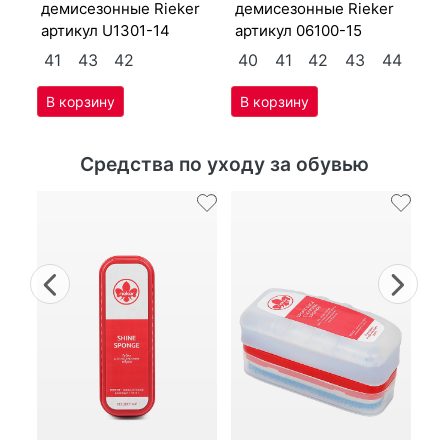
41
4
де­мисе­зон­ные Ri­eker
де­мисе­зон­ные Ri­eker
артикул
U1301-14
артикул
06100-15
4
41
43
42
40
41
42
43
44
Средства по уходу за обувью
Previous
Nex