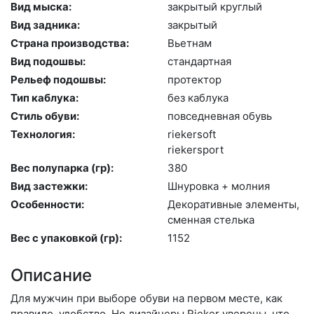
Вид мыска:
зак­ры­тый круг­лый
Вид задника:
зак­ры­тый
Страна производства:
Вь­ет­нам
Вид подошвы:
стан­дарт­ная
Рельеф подошвы:
про­тек­тор
Тип каблука:
без каб­лу­ка
Стиль обуви:
пов­седнев­ная обувь
Технология:
ri­eker­soft
ri­ekers­port
Вес полупарка (гр):
380
Вид застежки:
Шну­ров­ка + мол­ния
Особенности:
Де­кора­тив­ные эле­мен­ты,
смен­ная стель­ка
Вес с упаковкой (гр):
1152
Описание
Для мужчин при выборе обуви на первом месте, как
правило, удобство. Но дизайнеры Rieker уверены, что