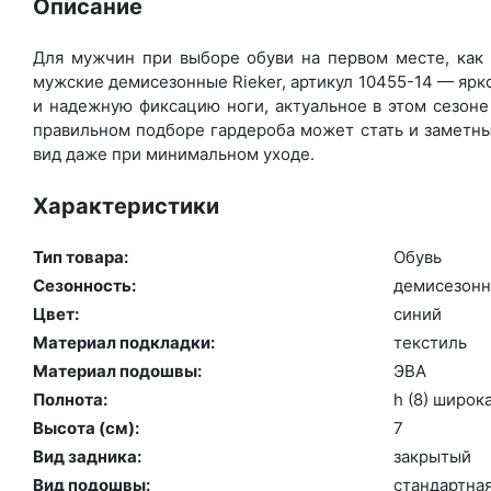
Описание
Для мужчин при выборе обуви на первом месте, как 
мужские демисезонные Rieker, артикул 10455-14 — яр
и надежную фиксацию ноги, актуальное в этом сезоне
правильном подборе гардероба может стать и заметны
вид даже при минимальном уходе.
Характеристики
Тип товара:
Обувь
Сезонность:
де­мисе­зон­
Цвет:
си­ний
Материал подкладки:
текс­тиль
Материал подошвы:
ЭВА
Полнота:
h (8) ши­рок
Высота (cм):
7
Вид задника:
зак­ры­тый
Вид подошвы:
стан­дарт­на