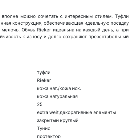
о вполне можно сочетать с интересным стилем. Туфли
енная конструкция, обеспечивающая идеальную посадку
мелочь. Обувь Rieker идеальна на каждый день, а при
йчивость к износу и долго сохраняют презентабельный
туф­ли
Ri­eker
ко­жа нат./ко­жа иск.
ко­жа на­тураль­ная
25
ext­ra we­it,де­кора­тив­ные эле­мен­ты
зак­ры­тый круг­лый
Ту­нис
про­тек­тор