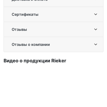
Сертификаты
Отзывы
Отзывы о компании
Ви­део о про­дук­ции Ri­eker