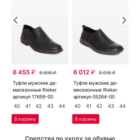
Previous
Nex
туф­ли мужс­кие де­
6 455
₽
6 012
₽
ми
8 606
₽
8 016
₽
ар
туф­ли мужс­кие де­
туф­ли мужс­кие де­
4
мисе­зон­ные Ri­eker
мисе­зон­ные Ri­eker
40
артикул
17659-00
артикул
05264-00
40
41
42
43
44
40
41
42
43
44
Средства по уходу за обувью