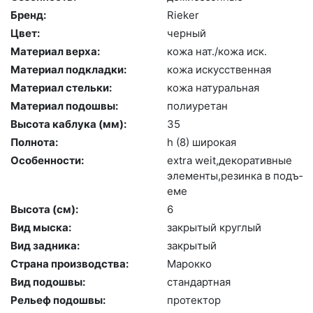
Бренд:
Ri­eker
Цвет:
чер­ный
Материал верха:
ко­жа нат./ко­жа иск.
Материал подкладки:
ко­жа ис­кусс­твен­ная
Материал стельки:
ко­жа на­тураль­ная
Материал подошвы:
по­ли­уре­тан
Высота каблука (мм):
35
Полнота:
h (8) ши­рокая
Особенности:
ext­ra we­it,де­кора­тив­ные
эле­мен­ты,ре­зин­ка в подъ­
еме
Высота (cм):
6
Вид мыска:
зак­ры­тый круг­лый
Вид задника:
зак­ры­тый
Страна производства:
Ма­рок­ко
Вид подошвы:
стан­дарт­ная
Рельеф подошвы:
про­тек­тор