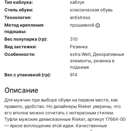
Тип каблука:
каб­лук
Стиль обуви:
клас­си­чес­кая обувь
Технология:
an­tist­ress
Метод крепления
про­шив­ной
подошвы:
Вес полупарка (гр):
310
Вид застежки:
Ре­зин­ка
Особенности:
ext­ra We­it, Де­кора­тив­ные
эле­мен­ты, ре­зин­ка в
подъ­еме
Вес с упаковкой (гр):
914
Описание
Для мужчин при выборе обуви на первом месте, как
правило, удобство. Но дизайнеры Rieker уверены, что
его вполне можно сочетать с интересным стилем.
Туфли мужские демисезонные Rieker, артикул 17664-00
— яркое воплощение этой идеи. Качественные