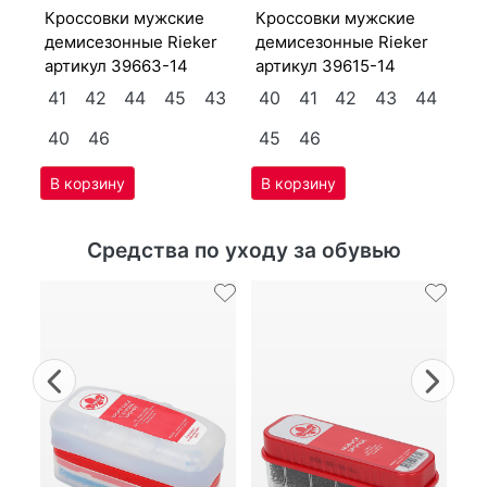
крос­совки мужс­кие
крос­совки мужс­кие
4
де­мисе­зон­ные Ri­eker
де­мисе­зон­ные Ri­eker
артикул
39663-14
артикул
39615-14
41
42
44
45
43
40
41
42
43
44
40
46
45
46
Средства по уходу за обувью
Previous
Nex