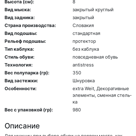
Высота (cм):
8
Вид мыска:
зак­ры­тый круг­лый
Вид задника:
зак­ры­тый
Страна производства:
Сло­вакия
Вид подошвы:
стан­дарт­ная
Рельеф подошвы:
про­тек­тор
Тип каблука:
без каб­лу­ка
Стиль обуви:
пов­седнев­ная обувь
Технология:
an­tist­ress
Вес полупарка (гр):
350
Вид застежки:
Шну­ров­ка
Особенности:
ext­ra We­it, Де­кора­тив­ные
эле­мен­ты, смен­ная стель­
ка
Вес с упаковкой (гр):
980
Описание
Для мужчин при выборе обуви на первом месте, как