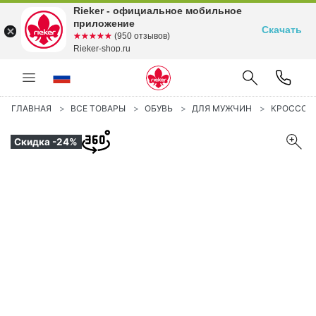
Rieker - официальное мобильное
приложение
Скачать
☆☆☆☆☆
★★★★★
(950 отзывов)
Rieker-shop.ru
ГЛАВНАЯ
ВСЕ ТОВАРЫ
ОБУВЬ
ДЛЯ МУЖЧИН
КРОССОВ
Скидка -24%