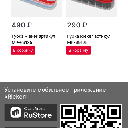
г
490
₽
290
₽
MP
губ­ка Ri­eker артикул
губ­ка Ri­eker артикул
MP-69185
MP-69125
Установите мобильное приложение
«Rieker»