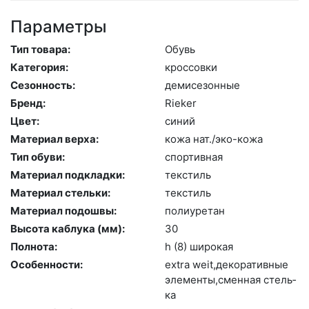
Параметры
Тип товара:
Обувь
Категория:
крос­совки
Сезонность:
де­мисе­зон­ные
Бренд:
Ri­eker
Цвет:
си­ний
Материал верха:
ко­жа нат./эко-ко­жа
Тип обуви:
спор­тивная
Материал подкладки:
текс­тиль
Материал стельки:
текс­тиль
Материал подошвы:
по­ли­уре­тан
Высота каблука (мм):
30
Полнота:
h (8) ши­рокая
Особенности:
ext­ra we­it,де­кора­тив­ные
эле­мен­ты,смен­ная стель­
ка