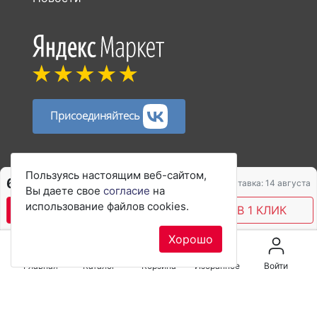
Присоединяйтесь
Способы оплаты:
Пользуясь настоящим веб-сайтом,
6 898 ₽
9 197 ₽
Доставка: 14 августа
Вы даете свое
согласие
на
использование файлов cookies.
В КОРЗИНУ
КУПИТЬ В 1 КЛИК
Хорошо
Главная
Каталог
Корзина
Избранное
Войти
© 2017–2026 rieker-shop.ru Первый официальный