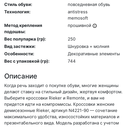
Стиль обуви:
пов­седнев­ная обувь
Технология:
an­tist­ress
me­mosoft
Метод крепления
про­шив­ной
подошвы:
Вес полупарка (гр):
250
Вид застежки:
Шну­ров­ка + мол­ния
Особенности:
Де­кора­тив­ные эле­мен­ты
Вес с упаковкой (гр):
744
Описание
Когда речь заходит о покупке обуви, многие женщины
делают ставку на стильный дизайн, жертвуя комфортом.
Выберите крос­совки Rieker и Remonte, и вам не
придется идти на компромиссы. Кроссовки женские
демисезонные Rieker, артикул N4221-90 — сочетание
максимального удобства, износостойких материалов и
презентабельного вида. Модель разработана с учетом