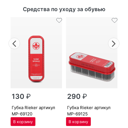
Средства по уходу за обувью
Previous
Nex
г
130
₽
290
₽
MP
губ­ка Ri­eker артикул
губ­ка Ri­eker артикул
MP-69120
MP-69125