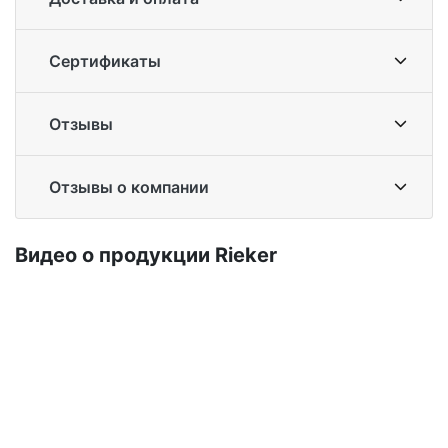
Сертификаты
Отзывы
Отзывы о компании
Ви­део о про­дук­ции Ri­eker