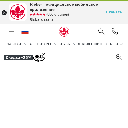
Rieker - официальное мобильное
приложение
Скачать
☆☆☆☆☆
★★★★★
(950 отзывов)
Rieker-shop.ru
ГЛАВНАЯ
ВСЕ ТОВАРЫ
ОБУВЬ
ДЛЯ ЖЕНЩИН
КРОССОВ
Скидка -25%