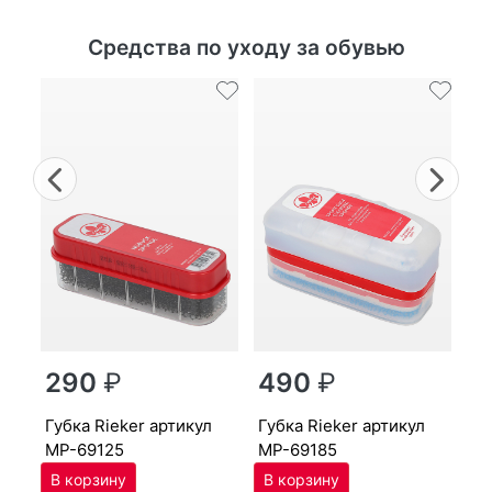
Средства по уходу за обувью
Previous
Nex
г
290
₽
490
₽
MP
губ­ка Ri­eker артикул
губ­ка Ri­eker артикул
MP-69125
MP-69185