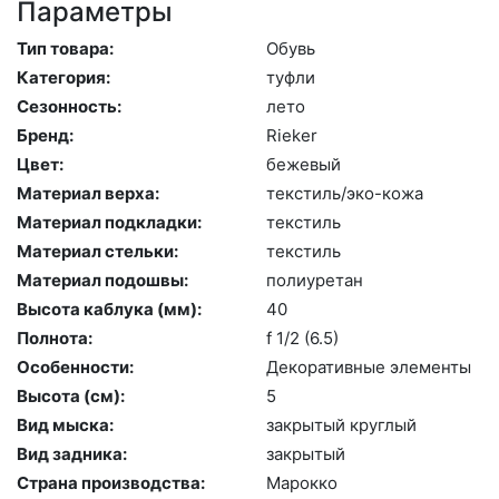
Параметры
Тип товара:
Обувь
Категория:
туф­ли
Сезонность:
ле­то
Бренд:
Ri­eker
Цвет:
бе­жевый
Материал верха:
текс­тиль/эко-ко­жа
Материал подкладки:
текс­тиль
Материал стельки:
текс­тиль
Материал подошвы:
по­ли­уре­тан
Высота каблука (мм):
40
Полнота:
f 1/2 (6.5)
Особенности:
Де­кора­тив­ные эле­мен­ты
Высота (cм):
5
Вид мыска:
зак­ры­тый круг­лый
Вид задника:
зак­ры­тый
Страна производства:
Ма­рок­ко