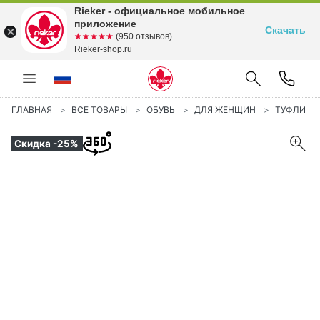
Rieker - официальное мобильное
приложение
Скачать
☆☆☆☆☆
★★★★★
(950 отзывов)
Rieker-shop.ru
ГЛАВНАЯ
ВСЕ ТОВАРЫ
ОБУВЬ
ДЛЯ ЖЕНЩИН
ТУФЛИ
Скидка -25%