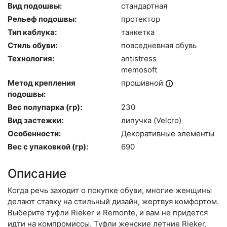
Вид подошвы:
стан­дарт­ная
Рельеф подошвы:
про­тек­тор
Тип каблука:
тан­кетка
Стиль обуви:
пов­седнев­ная обувь
Технология:
an­tist­ress
me­mosoft
Метод крепления
про­шив­ной
подошвы:
Вес полупарка (гр):
230
Вид застежки:
ли­пуч­ка (Velc­ro)
Особенности:
Де­кора­тив­ные эле­мен­ты
Вес с упаковкой (гр):
690
Описание
Когда речь заходит о покупке обуви, многие женщины
делают ставку на стильный дизайн, жертвуя комфортом.
Выберите туф­ли Rieker и Remonte, и вам не придется
идти на компромиссы. Туфли женские летние Rieker,