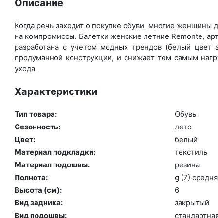
Описание
Когда речь заходит о покупке обуви, многие женщины де
на компромиссы. Балетки женские летние Remonte, арт
разработана с учетом модных трендов (бе­лый цвет а
продуманной конструкции, и снижает тем самым нагру
ухода.
Характеристики
Тип товара:
Обувь
Сезонность:
ле­то
Цвет:
бе­лый
Материал подкладки:
текс­тиль
Материал подошвы:
ре­зина
Полнота:
g (7) сред­ня
Высота (cм):
6
Вид задника:
зак­ры­тый
Вид подошвы:
стан­дарт­на