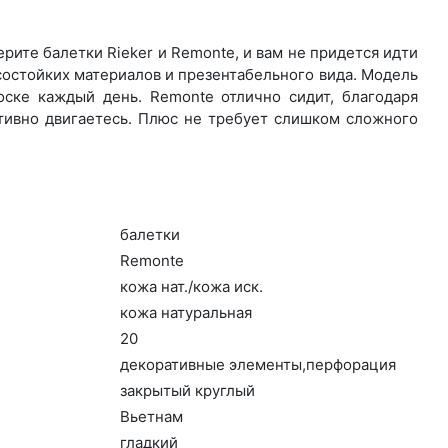
ите ба­лет­ки Rieker и Remonte, и вам не придется идти
состойких материалов и презентабельного вида. Модель
ске каждый день. Re­mon­te отлично сидит, благодаря
ктивно двигаетесь. Плюс не требует слишком сложного
ба­лет­ки
Re­mon­te
ко­жа нат./ко­жа иск.
ко­жа на­тураль­ная
20
де­кора­тив­ные эле­мен­ты,пер­фо­рация
зак­ры­тый круг­лый
Вь­ет­нам
глад­кий