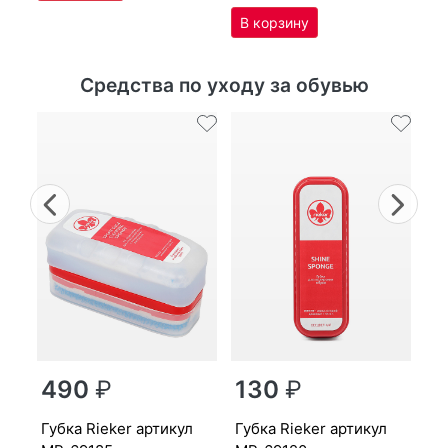
Средства по уходу за обувью
Previous
Nex
г
490
₽
130
₽
MP
губ­ка Ri­eker артикул
губ­ка Ri­eker артикул