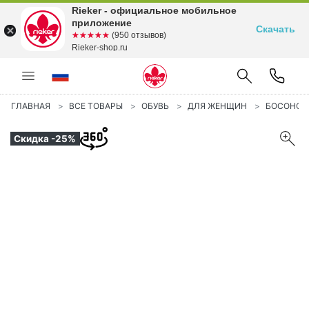
Rieker - официальное мобильное
приложение
Скачать
☆☆☆☆☆
★★★★★
(950 отзывов)
Rieker-shop.ru
ГЛАВНАЯ
ВСЕ ТОВАРЫ
ОБУВЬ
ДЛЯ ЖЕНЩИН
БОСОНО
Скидка -25%