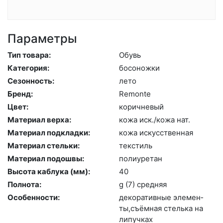
Параметры
Тип товара:
Обувь
Категория:
бо­сонож­ки
Сезонность:
ле­то
Бренд:
Re­mon­te
Цвет:
ко­рич­не­вый
Материал верха:
ко­жа иск./ко­жа нат.
Материал подкладки:
ко­жа ис­кусс­твен­ная
Материал стельки:
текс­тиль
Материал подошвы:
по­ли­уре­тан
Высота каблука (мм):
40
Полнота:
g (7) сред­няя
Особенности:
де­кора­тив­ные эле­мен­
ты,съ­ём­ная стель­ка на
ли­пуч­ках