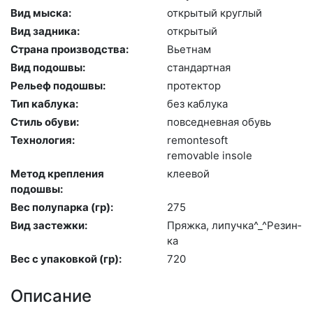
Вид мыска:
отк­ры­тый круг­лый
Вид задника:
отк­ры­тый
Страна производства:
Вь­ет­нам
Вид подошвы:
стан­дарт­ная
Рельеф подошвы:
про­тек­тор
Тип каблука:
без каб­лу­ка
Стиль обуви:
пов­седнев­ная обувь
Технология:
re­mon­te­soft
re­movab­le in­so­le
Метод крепления
кле­евой
подошвы:
Вес полупарка (гр):
275
Вид застежки:
Пряж­ка, ли­пуч­ка^_^Ре­зин­
ка
Вес с упаковкой (гр):
720
Описание