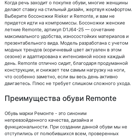
Когда речь заходит о покупке обуви, многие женщины
делают ставку на стильный дизайн, жертвуя комфортом.
Выберите бо­сонож­ки Rieker и Remonte, и вам не
придется идти на компромиссы. Босоножки женские
летние Remonte, артикул D1J64-25 — сочетание
максимального удобства, износостойких материалов и
презентабельного вида. Модель разработана с учетом
модных трендов (ко­рич­не­вый цвет актуален в этом
сезоне) и адаптирована к интенсивной носке каждый
день. Re­mon­te отлично сидит, благодаря продуманной
конструкции, и снижает тем самым нагрузку на ноги,
что особенно заметно, если вы весь день активно
двигаетесь. Плюс не требует слишком сложного ухода.
Преимущества обуви Remonte
Обувь марки Ремонте - это синоним
непревзойденного качества, дизайна и
функциональности. При создании данной обуви мы не
отступились от полюбившихся всем, проверенных