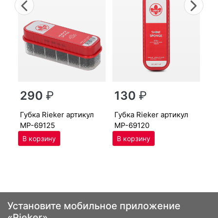
Previous
Nex
г
290
₽
130
₽
MP
губ­ка Ri­eker артикул
губ­ка Ri­eker артикул
MP-69125
MP-69120
Установите мобильное приложение
«Rieker»