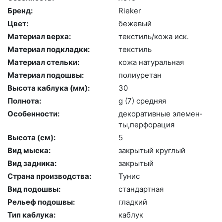
Бренд:
Ri­eker
Цвет:
бе­жевый
Материал верха:
текс­тиль/ко­жа иск.
Материал подкладки:
текс­тиль
Материал стельки:
ко­жа на­тураль­ная
Материал подошвы:
по­ли­уре­тан
Высота каблука (мм):
30
Полнота:
g (7) сред­няя
Особенности:
де­кора­тив­ные эле­мен­
ты,пер­фо­рация
Высота (cм):
5
Вид мыска:
зак­ры­тый круг­лый
Вид задника:
зак­ры­тый
Страна производства:
Ту­нис
Вид подошвы:
стан­дарт­ная
Рельеф подошвы:
глад­кий
Тип каблука:
каб­лук