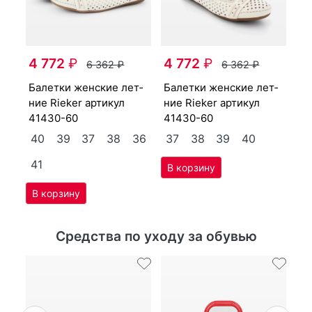
4 772
₽
4 772
₽
6 362
₽
6 362
₽
ба­лет­ки женс­кие лет­
ба­лет­ки женс­кие лет­
ние Ri­eker артикул
ние Ri­eker артикул
41430-60
41430-60
40
39
37
38
36
37
38
39
40
41
Средства по уходу за обувью