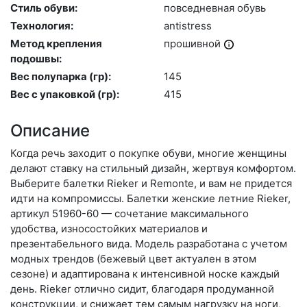
Стиль обуви:
пов­седнев­ная обувь
Технология:
an­tist­ress
Метод крепления
про­шив­ной
подошвы:
Вес полупарка (гр):
145
Вес с упаковкой (гр):
415
Описание
Когда речь заходит о покупке обуви, многие женщины
делают ставку на стильный дизайн, жертвуя комфортом.
Выберите ба­лет­ки Rieker и Remonte, и вам не придется
идти на компромиссы. Балетки женские летние Rieker,
артикул 51960-60 — сочетание максимального
удобства, износостойких материалов и
презентабельного вида. Модель разработана с учетом
модных трендов (бе­жевый цвет актуален в этом
сезоне) и адаптирована к интенсивной носке каждый
день. Ri­eker отлично сидит, благодаря продуманной
конструкции, и снижает тем самым нагрузку на ноги,