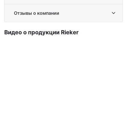
Отзывы о компании
Ви­део о про­дук­ции Ri­eker