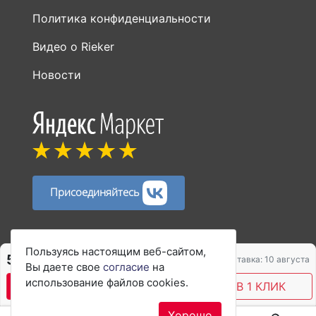
Политика конфиденциальности
Видео о Rieker
Новости
Присоединяйтесь
Способы оплаты:
Пользуясь настоящим веб-сайтом,
5 126 ₽
6 835 ₽
Доставка: 10 августа
Вы даете свое
согласие
на
использование файлов cookies.
В КОРЗИНУ
КУПИТЬ В 1 КЛИК
Хорошо