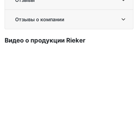
Отзывы
Отзывы о компании
Ви­део о про­дук­ции Ri­eker