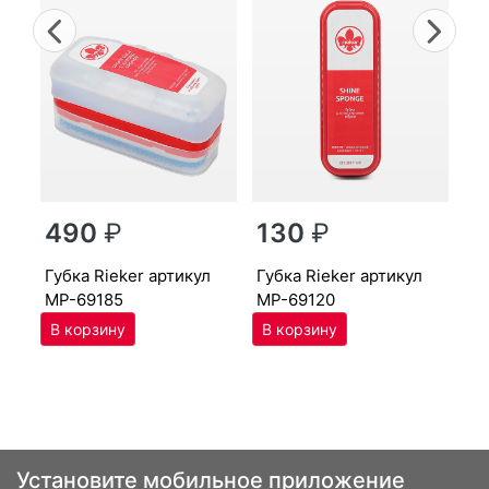
Previous
Nex
г
490
₽
130
₽
MP
губ­ка Ri­eker артикул
губ­ка Ri­eker артикул
MP-69185
MP-69120
Установите мобильное приложение