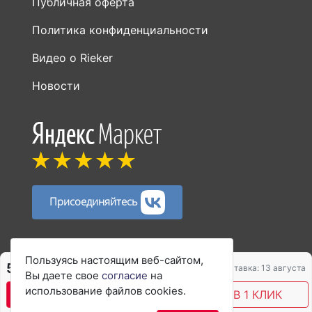
Публичная оферта
Политика конфиденциальности
Видео о Rieker
Новости
Присоединяйтесь
Способы оплаты:
Пользуясь настоящим веб-сайтом,
5 836 ₽
7 781 ₽
Доставка: 13 августа
Вы даете свое
согласие
на
использование файлов cookies.
В КОРЗИНУ
КУПИТЬ В 1 КЛИК