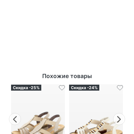
Похожие товары
Скидка -25%
Скидка -24%
Ск
Previous
Nex