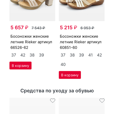
бо­сонож­ки женс­кие
5 657
₽
5 215
₽
ул
ле
7 543
₽
6 953
₽
65
бо­сонож­ки женс­кие
бо­сонож­ки женс­кие
41
3
лет­ние Ri­eker артикул
лет­ние Ri­eker артикул
66526-62
60851-60
4
37
42
38
39
37
38
39
41
42
40
Средства по уходу за обувью