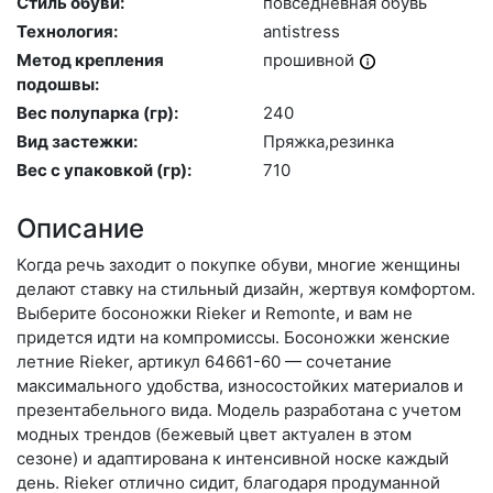
Стиль обуви:
пов­седнев­ная обувь
Технология:
an­tist­ress
Метод крепления
про­шив­ной
подошвы:
Вес полупарка (гр):
240
Вид застежки:
Пряж­ка,ре­зин­ка
Вес с упаковкой (гр):
710
Описание
Когда речь заходит о покупке обуви, многие женщины
делают ставку на стильный дизайн, жертвуя комфортом.
Выберите бо­сонож­ки Rieker и Remonte, и вам не
придется идти на компромиссы. Босоножки женские
летние Rieker, артикул 64661-60 — сочетание
максимального удобства, износостойких материалов и
презентабельного вида. Модель разработана с учетом
модных трендов (бе­жевый цвет актуален в этом
сезоне) и адаптирована к интенсивной носке каждый
день. Ri­eker отлично сидит, благодаря продуманной