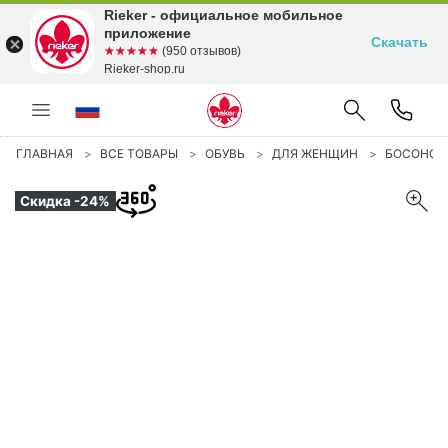
Rieker - официальное мобильное
приложение
Скачать
☆☆☆☆☆
★★★★★
(950 отзывов)
Rieker-shop.ru
ГЛАВНАЯ
ВСЕ ТОВАРЫ
ОБУВЬ
ДЛЯ ЖЕНЩИН
БОСОНО
Скидка -24%