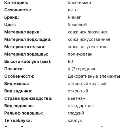
Категория:
бо­сонож­ки
Сезонность:
ле­то
Бренд:
Ri­eker
Цвет:
бе­жевый
Материал верха:
ко­жа иск./ко­жа нат.
Материал подкладки:
ко­жа ис­кусс­твен­ная
Материал стельки:
ко­жа нат./текс­тиль
Материал подошвы:
по­ли­уре­тан
Высота каблука (мм):
60
Полнота:
g (7) сред­няя
Особенности:
Де­кора­тив­ные эле­мен­ты
Вид мыска:
отк­ры­тый круг­лый
Вид задника:
отк­ры­тый
Страна производства:
Вь­ет­нам
Вид подошвы:
стан­дарт­ная
Рельеф подошвы:
глад­кий
Тип каблука:
каб­лук