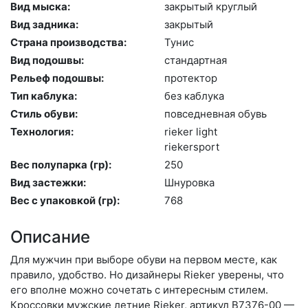
Вид мыска:
зак­ры­тый круг­лый
Вид задника:
зак­ры­тый
Страна производства:
Ту­нис
Вид подошвы:
стан­дарт­ная
Рельеф подошвы:
про­тек­тор
Тип каблука:
без каб­лу­ка
Стиль обуви:
пов­седнев­ная обувь
Технология:
ri­eker light
ri­ekers­port
Вес полупарка (гр):
250
Вид застежки:
Шну­ров­ка
Вес с упаковкой (гр):
768
Описание
Для мужчин при выборе обуви на первом месте, как
правило, удобство. Но дизайнеры Rieker уверены, что
его вполне можно сочетать с интересным стилем.
Кроссовки мужские летние Rieker, артикул B7376-00 —