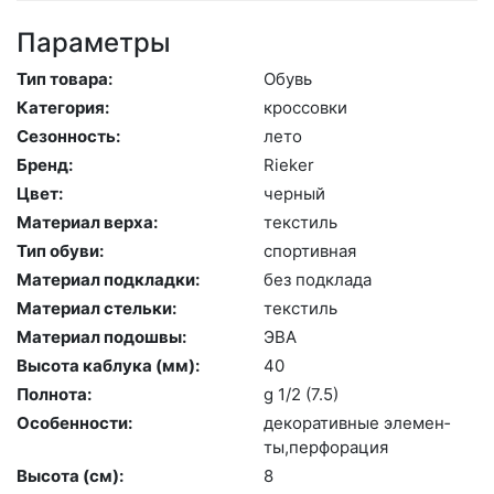
Параметры
Тип товара:
Обувь
Категория:
крос­совки
Сезонность:
ле­то
Бренд:
Ri­eker
Цвет:
чер­ный
Материал верха:
текс­тиль
Тип обуви:
спор­тивная
Материал подкладки:
без подк­ла­да
Материал стельки:
текс­тиль
Материал подошвы:
ЭВА
Высота каблука (мм):
40
Полнота:
g 1/2 (7.5)
Особенности:
де­кора­тив­ные эле­мен­
ты,пер­фо­рация
Высота (cм):
8