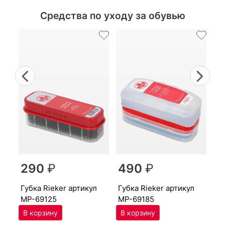
Средства по уходу за обувью
Previous
Nex
г
290
₽
490
₽
MP
губ­ка Ri­eker артикул
губ­ка Ri­eker артикул
MP-69125
MP-69185