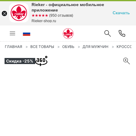
Rieker - официальное мобильное
приложение
Скачать
☆☆☆☆☆
★★★★★
(950 отзывов)
Rieker-shop.ru
ГЛАВНАЯ
ВСЕ ТОВАРЫ
ОБУВЬ
ДЛЯ МУЖЧИН
КРОССОВ
Скидка -25%