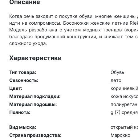
Описание
Когда речь заходит о покупке обуви, многие женщины д
идти на компромиссы. Босоножки женские летние Riek
Модель разработана с учетом модных трендов (ко­рич­
благодаря продуманной конструкции, и снижает тем с
сложного ухода.
Характеристики
Тип товара:
Обувь
Сезонность:
ле­то
Цвет:
ко­рич­не­вы
Материал подкладки:
ко­жа ис­кусс
Материал подошвы:
по­ли­уре­тан
Полнота:
g (7) сред­ня
Вид мыска:
отк­ры­тый к
Страна производства:
Ма­рок­ко