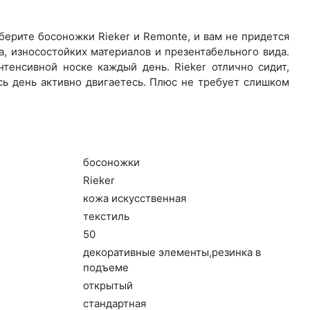
ерите бо­сонож­ки Rieker и Remonte, и вам не придется
, износостойких материалов и презентабельного вида.
нтенсивной носке каждый день. Ri­eker отлично сидит,
сь день активно двигаетесь. Плюс не требует слишком
бо­сонож­ки
Ri­eker
ко­жа ис­кусс­твен­ная
текс­тиль
50
де­кора­тив­ные эле­мен­ты,ре­зин­ка в
подъ­еме
отк­ры­тый
стан­дарт­ная