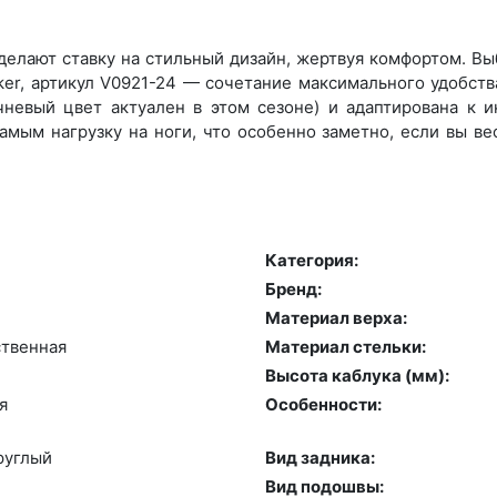
елают ставку на стильный дизайн, жертвуя комфортом. Выб
er, артикул V0921-24 — сочетание максимального удобства
не­вый цвет актуален в этом сезоне) и адаптирована к и
амым нагрузку на ноги, что особенно заметно, если вы ве
Категория:
Бренд:
й
Материал верха:
­твен­ная
Материал стельки:
Высота каблука (мм):
я
Особенности:
руг­лый
Вид задника:
Вид подошвы: