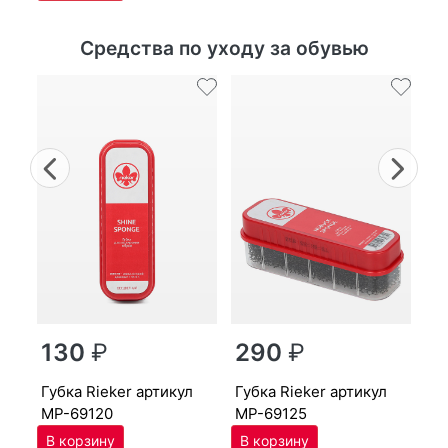
Средства по уходу за обувью
Previous
Nex
г
130
₽
290
₽
MP
губ­ка Ri­eker артикул
губ­ка Ri­eker артикул
MP-69120
MP-69125