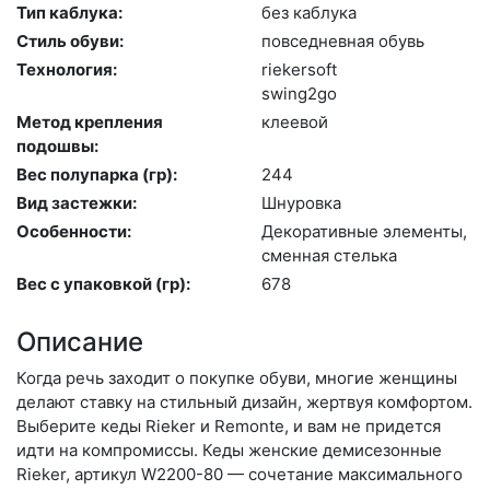
Тип каблука:
без каб­лу­ка
Стиль обуви:
пов­седнев­ная обувь
Технология:
ri­eker­soft
swing2go
Метод крепления
кле­евой
подошвы:
Вес полупарка (гр):
244
Вид застежки:
Шну­ров­ка
Особенности:
Де­кора­тив­ные эле­мен­ты,
смен­ная стель­ка
Вес с упаковкой (гр):
678
Описание
Когда речь заходит о покупке обуви, многие женщины
делают ставку на стильный дизайн, жертвуя комфортом.
Выберите ке­ды Rieker и Remonte, и вам не придется
идти на компромиссы. Кеды женские демисезонные
Rieker, артикул W2200-80 — сочетание максимального