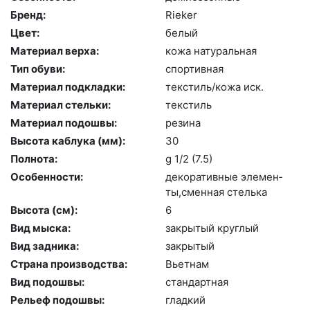
Бренд:
Ri­eker
Цвет:
бе­лый
Материал верха:
ко­жа на­тураль­ная
Тип обуви:
спор­тивная
Материал подкладки:
текс­тиль/ко­жа иск.
Материал стельки:
текс­тиль
Материал подошвы:
ре­зина
Высота каблука (мм):
30
Полнота:
g 1/2 (7.5)
Особенности:
де­кора­тив­ные эле­мен­
ты,смен­ная стель­ка
Высота (cм):
6
Вид мыска:
зак­ры­тый круг­лый
Вид задника:
зак­ры­тый
Страна производства:
Вь­ет­нам
Вид подошвы:
стан­дарт­ная
Рельеф подошвы:
глад­кий