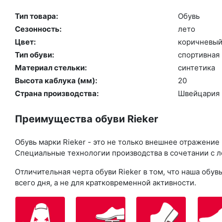
Тип товара:
Обувь
Сезонность:
ле­то
Цвет:
ко­рич­не­вы
Тип обуви:
спор­тивная
Материал стельки:
син­те­тика
Высота каблука (мм):
20
Страна производства:
Швей­ца­рия
Преимущества обуви Rieker
Обувь марки Rieker - это не только внешнее отражение
Специальные технологии производства в сочетании с л
Отличительная черта обуви Rieker в том, что наша об
всего дня, а не для кратковременной активности.