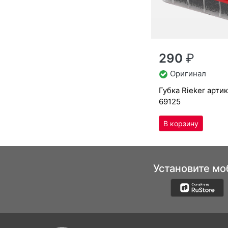
290
₽
Оригинал
губ­ка Ri­eker арти
69125
Установите мо