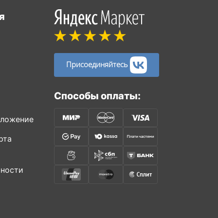
я
Присоединяйтесь
Способы оплаты:
иложение
рта
ьности