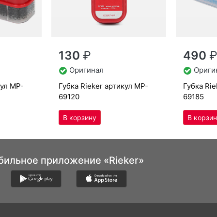
130
₽
490
Оригинал
Ориги
кул
MP-
губ­ка Ri­eker артикул
MP-
губ­ка Ri
69120
69185
бильное приложение «Rieker»