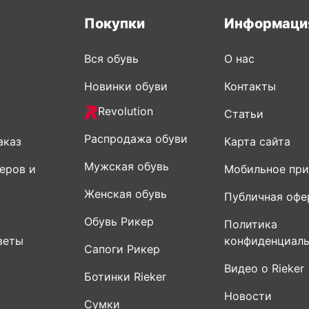
Покупки
Информаци
Вся обувь
О нас
Новинки обуви
Контакты
Revolution
Статьи
Распродажа обуви
аказ
Карта сайта
Мужская обувь
еров и
Мобильное пр
Женская обувь
Публичная офе
Обувь Рикер
Политика
веты
конфиденциал
Сапоги Рикер
Видео о Rieker
Ботинки Rieker
Новости
Сумки