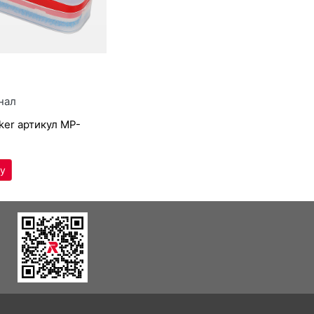
₽
нал
­eker артикул
MP-