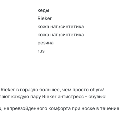
ке­ды
Ri­eker
ко­жа нат./син­те­тика
ко­жа нат./син­те­тика
ре­зина
rus
ieker в гораздо большее, чем просто обувь!
ают каждую пару Rieker антистресс - обувью!
о, непревзойденного комфорта при носке в течение