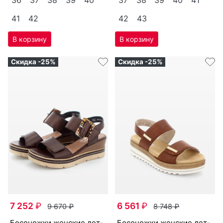
41
42
42
43
Скидка -25%
Скидка -25%
7 252
₽
6 561
₽
9 670
₽
8 748
₽
бо­сонож­ки женс­кие лет­
бо­сонож­ки женс­кие лет­