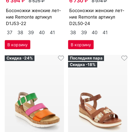
6 394
₽
6 730
₽
8 525
₽
8 974
₽
бо­сонож­ки женс­кие лет­
бо­сонож­ки женс­кие лет­
ние Re­mon­te артикул
ние Re­mon­te артикул
D1J53-22
D2L50-24
37
38
39
40
41
38
39
40
41
Скидка -24%
Последняя пара
Скидка -18%