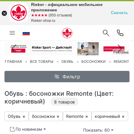
Rieker - официальное мобильное
приложение
Скачать
☆☆☆☆☆
★★★★★
(950 отзывов)
Rieker-shop.ru
Предыдущий
С
Реклама
Реклама
ГЛАВНАЯ
ВСЕ ТОВАРЫ
ОБУВЬ
БОСОНОЖКИ
REMONTE
Фильтр
Обувь : босоножки Remonte (Цвет:
коричневый)
8
товаров
Обувь
×
бо­сонож­ки
×
Re­mon­te
×
ко­рич­не­вый
×
По новинкам
Показать: 60