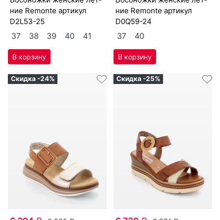
ние Re­mon­te артикул
ние Re­mon­te артикул
D2L53-25
D0Q59-24
37
38
39
40
41
37
40
Скидка -24%
Скидка -25%