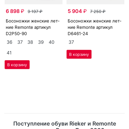
6 898
₽
5 904
₽
9 197
₽
7 250
₽
бо­сонож­ки женс­кие лет­
бо­сонож­ки женс­кие лет­
ние Re­mon­te артикул
ние Re­mon­te артикул
D2P50-90
D6461-24
36
37
38
39
40
37
41
Поступление обуви Rieker и Remonte