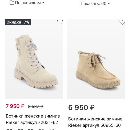
По новинкам
Показать: 60
Скидка -7%
7 950
₽
6 950
₽
8 587
₽
бо­тин­ки женс­кие зим­ние
бо­тин­ки женс­кие зим­ние
Ri­eker артикул
72631-62
Ri­eker артикул
50955-60