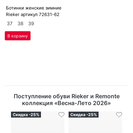
бо­тин­ки женс­кие зим­ние
Ri­eker артикул
72631-62
37
38
39
Поступление обуви Rieker и Remonte
коллекция «Весна-Лето 2026»
Скидка -25%
Скидка -25%
Ск