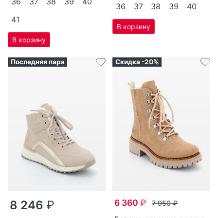
36
37
38
39
40
36
37
38
39
40
41
Последняя пара
Скидка -20%
6 360
₽
8 246
₽
7 950
₽