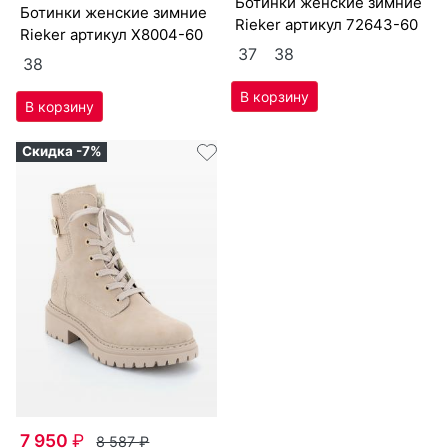
бо­тин­ки женс­кие зим­ние
бо­тин­ки женс­кие зим­ние
Ri­eker артикул
72643-60
Ri­eker артикул
X8004-60
37
38
38
Скидка -7%
7 950
₽
8 587
₽