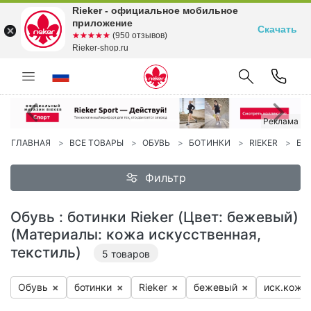
Rieker - официальное мобильное
приложение
Скачать
☆☆☆☆☆
★★★★★
(950 отзывов)
Rieker-shop.ru
Предыдущий
С
Реклама
ГЛАВНАЯ
ВСЕ ТОВАРЫ
ОБУВЬ
БОТИНКИ
RIEKER
Б
Фильтр
Обувь : ботинки Rieker (Цвет: бежевый)
(Материалы: кожа искусственная,
текстиль)
5
товаров
Обувь
×
бо­тин­ки
×
Ri­eker
×
бе­жевый
×
иск.ко­жа