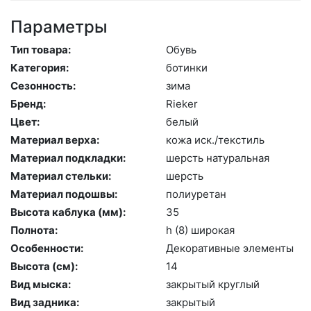
Параметры
Тип товара:
Обувь
Категория:
бо­тин­ки
Сезонность:
зи­ма
Бренд:
Ri­eker
Цвет:
бе­лый
Материал верха:
ко­жа иск./текс­тиль
Материал подкладки:
шерсть на­тураль­ная
Материал стельки:
шерсть
Материал подошвы:
по­ли­уре­тан
Высота каблука (мм):
35
Полнота:
h (8) ши­рокая
Особенности:
Де­кора­тив­ные эле­мен­ты
Высота (cм):
14
Вид мыска:
зак­ры­тый круг­лый
Вид задника:
зак­ры­тый