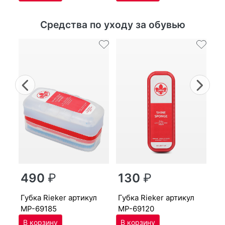
Средства по уходу за обувью
Previous
Nex
г
490
₽
130
₽
MP
губ­ка Ri­eker артикул
губ­ка Ri­eker артикул
MP-69185
MP-69120