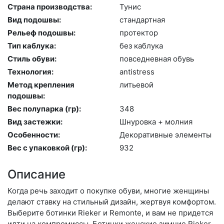
Страна производства:
Ту­нис
Вид подошвы:
стан­дарт­ная
Рельеф подошвы:
про­тек­тор
Тип каблука:
без каб­лу­ка
Стиль обуви:
пов­седнев­ная обувь
Технология:
an­tist­ress
Метод крепления
лить­евой
подошвы:
Вес полупарка (гр):
348
Вид застежки:
Шну­ров­ка + мол­ния
Особенности:
Де­кора­тив­ные эле­мен­ты
Вес с упаковкой (гр):
932
Описание
Когда речь заходит о покупке обуви, многие женщины
делают ставку на стильный дизайн, жертвуя комфортом.
Выберите бо­тин­ки Rieker и Remonte, и вам не придется
идти на компромиссы. Ботинки женские зимние Rieker,