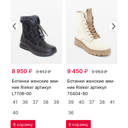
Previous
Nex
бо­тин­ки женс­кие зим­
8 950
₽
9 450
₽
ни
9 612
₽
9 953
₽
Y4
бо­тин­ки женс­кие зим­
бо­тин­ки женс­кие зим­
3
ние Ri­eker артикул
ние Ri­eker артикул
L7706-00
70404-80
3
41
36
37
38
39
39
40
37
38
41
40
36