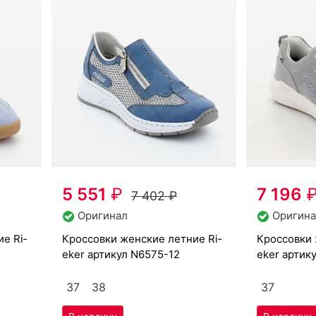
5 551
₽
7 196
7 402
₽
Оригинал
Оригина
крос­совки женс­кие лет­ние Ri­
крос­совки женс­кие лет­ние Ri­
eker артикул
N6575-12
eker артик
37
38
37