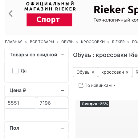
Обувь : кроссовки Rie
Товары со скидкой
Да
Обувь
×
крос­совки
×
R
По новинкам
Цена ₽
Скидка -25%
Пол
Женский
3
Тип товара
Обувь
3