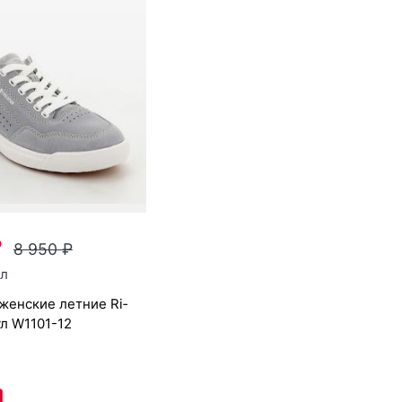
₽
8 950
₽
л
ул
W1101-12