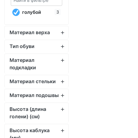
Тип обуви
Материал
подкладки
Материал стельки
Материал подошвы
Высота (длина
голени) (cм)
Высота каблука
(мм)
Ширина голени (см)
Полнота
Коллекция