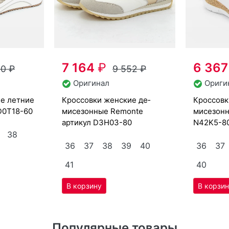
Оригинал
Ориги
крос­совки женс­кие де­
крос­совки женс­кие де­
D0T18-60
мисе­зон­ные Re­mon­te
мисе­зон­
артикул
D3H03-80
N42K5-8
38
36
37
38
39
40
36
37
41
40
Популярные товары
Скидка -25%
Скидка -