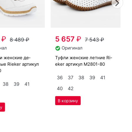
нал
Оригинал
туф­ли женс­кие лет­ние Ri­
бо­сонож­к
ные Ri­eker артикул
eker артикул
M2801-80
0
36
37
38
39
41
38
39
41
40
42
25%
Скидка -24%