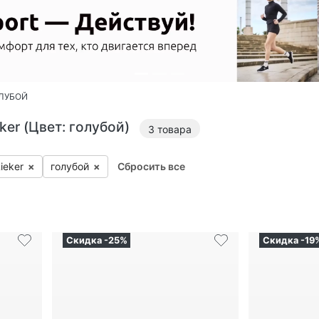
ker (Цвет: голубой)
3
товара
i­eker
×
го­лубой
×
Сбросить все
Скидка -25%
Скидка -19