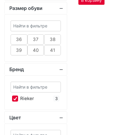
39
40
41
Бренд
Ri­eker
3
Цвет
го­лубой
3
Материал верха