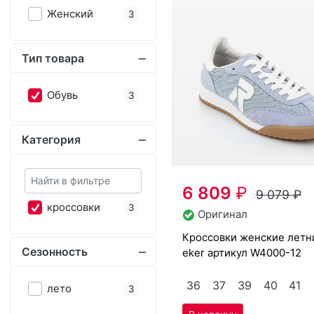
Категория
6 809
₽
9 079
₽
крос­совки
3
Оригинал
крос­совки женс­кие лет­ние Ri­
Сезонность
eker артикул
W4000-12
36
37
39
40
41
ле­то
3
Размер обуви
36
37
38