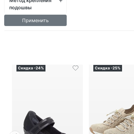
Скидка -24%
Скидка -25%
Previous
5 924
₽
7 252
₽
7 898
₽
9 6