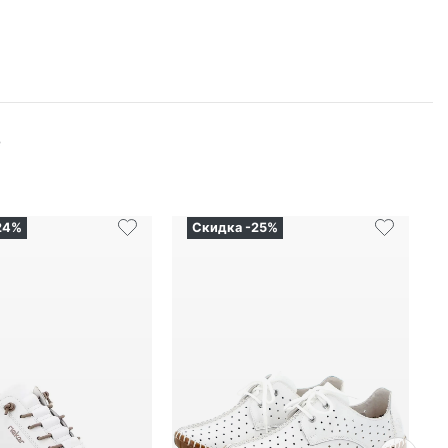
e
24%
Скидка -25%
Nex
7
₽
5 657
₽
8 489
₽
7 543
₽