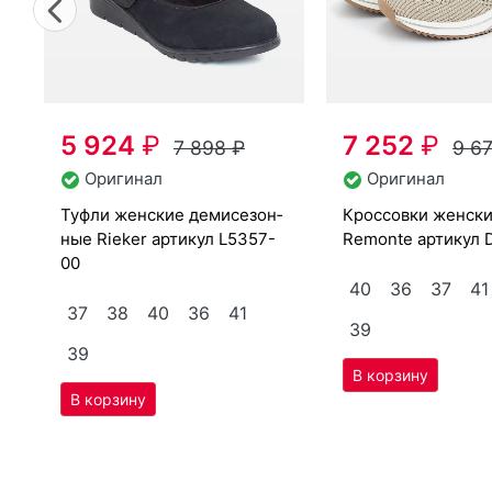
Оригинал
Оригинал
туф­ли женс­кие де­мисе­зон­
крос­совки женс­кие лет­ние
ные Ri­eker артикул
L5357-
Re­mon­te артикул
00
40
36
37
41
37
38
40
36
41
39
39
Скидка -24%
Скидка -24%