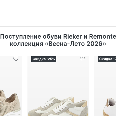
Поступление обуви Rieker и Remont
коллекция «Весна-Лето 2026»
Скидка -25%
Скидка -
7 164
₽
6 36
70
₽
9 552
₽