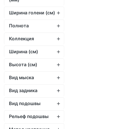
Ширина (см)
Высота (cм)
Вид мыска
Вид задника
Вид подошвы
Рельеф подошвы
Метод крепления
подошвы