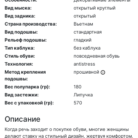
Вид мыска:
отк­ры­тый круг­лый
Вид задника:
отк­ры­тый
Страна производства:
Вь­ет­нам
Вид подошвы:
стан­дарт­ная
Рельеф подошвы:
глад­кий
Тип каблука:
без каб­лу­ка
Стиль обуви:
пов­седнев­ная обувь
Технология:
an­tist­ress
Метод крепления
про­шив­ной
подошвы:
Вес полупарка (гр):
180
Вид застежки:
Ли­пуч­ка
Вес с упаковкой (гр):
570
Описание
Когда речь заходит о покупке обуви, многие женщины
делают ставку на стильный дизайн, жертвуя комфортом.