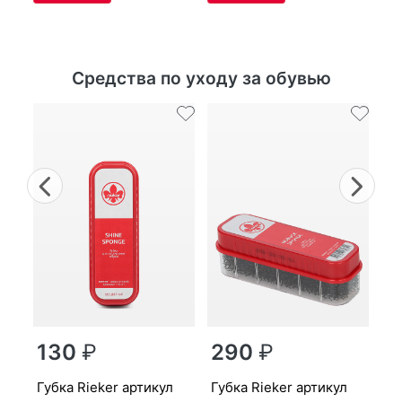
Средства по уходу за обувью
Previous
Nex
г
130
₽
290
₽
MP
губ­ка Ri­eker артикул
губ­ка Ri­eker артикул