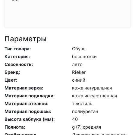
Параметры
Тип товара:
Обувь
Категория:
бо­сонож­ки
Сезонность:
ле­то
Бренд:
Ri­eker
Цвет:
си­ний
Материал верха:
ко­жа на­тураль­ная
Материал подкладки:
ко­жа ис­кусс­твен­ная
Материал стельки:
текс­тиль
Материал подошвы:
по­ли­уре­тан
Высота каблука (мм):
40
Полнота:
g (7) сред­няя
Особенности:
Де­кора­тив­ные эле­мен­ты