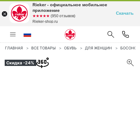
Rieker - официальное мобильное
приложение
Скачать
☆☆☆☆☆
★★★★★
(950 отзывов)
Rieker-shop.ru
ГЛАВНАЯ
ВСЕ ТОВАРЫ
ОБУВЬ
ДЛЯ ЖЕНЩИН
БОСОНО
Скидка -24%