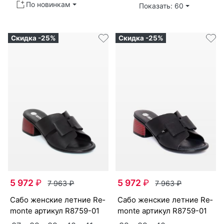
По новинкам
Показать: 60
Скидка -25%
Скидка -25%
5 972
₽
5 972
₽
7 963
₽
7 963
₽
са­бо женс­кие лет­ние Re­
са­бо женс­кие лет­ние Re­
mon­te артикул
R8759-01
mon­te артикул
R8759-01