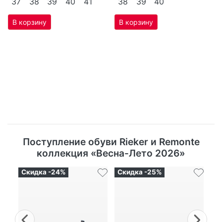
37
38
39
40
41
38
39
40
Поступление обуви Rieker и Remonte
коллекция «Весна-Лето 2026»
Скидка -24%
Скидка -25%
Ск
Previous
Nex