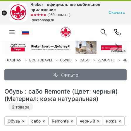
Rieker - официальное мобильное
приложение
Скачать
☆☆☆☆☆
★★★★★
(950 отзывов)
Rieker-shop.ru
Реклама
Предыдущий
С
Реклама
ГЛАВНАЯ
ВСЕ ТОВАРЫ
ОБУВЬ
САБО
REMONTE
ЧЕ
Фильтр
Обувь : сабо Remonte (Цвет: черный)
(Материал: кожа натуральная)
2
товара
Обувь
×
са­бо
×
Re­mon­te
×
чер­ный
×
ко­жа
×
к