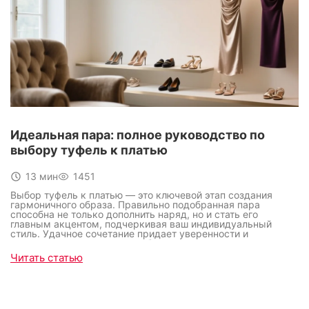
Идеальная пара: полное руководство по
выбору туфель к платью
13 мин
1451
Выбор туфель к платью — это ключевой этап создания
гармоничного образа. Правильно подобранная пара
способна не только дополнить наряд, но и стать его
главным акцентом, подчеркивая ваш индивидуальный
стиль. Удачное сочетание придает уверенности и
гарантирует, что весь ансамбль выглядит продуманным до
мелочей. Это искусство, овладев которым, вы легко
Читать статью
превратите даже самое простое платье в эффектный наряд
для любого случая.