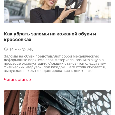
Как убрать заломы на кожаной обуви и
кроссовках
14 мин
746
Заломы на обуви представляют собой механическую
деформацию верхнего слоя материала, возникающую в
процессе эксплуатации. Складки становятся следствием
физических нагрузок: при каждом шаге стопа сгибается,
вынуждая покрытие адаптироваться к движению.
Состояние поверхности кроссовок или классических
туфель служит индикатором того, насколько внимательно
Читать статью
владелец относится к гардеробу, что формирует общее
впечатление от образа.