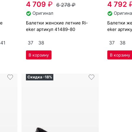
41
37
38
37
38
Скидка -18%