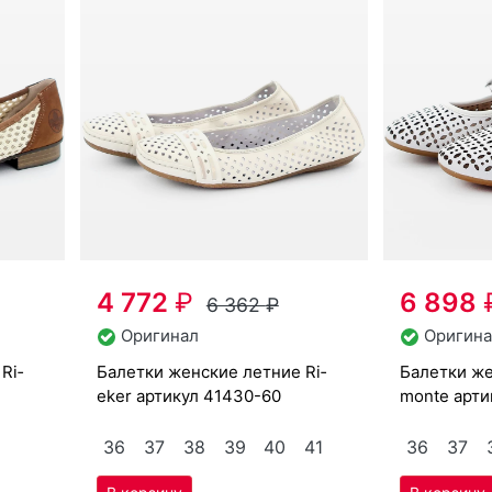
4 772
₽
6 898
6 362
₽
Оригинал
Оригина
ба­лет­ки женс­кие лет­ние Ri­
ба­лет­ки женс­кие лет­ние Re­
eker артикул
41430-60
mon­te арт
36
37
38
39
40
41
36
37
Скидка -24%
Скидка -24