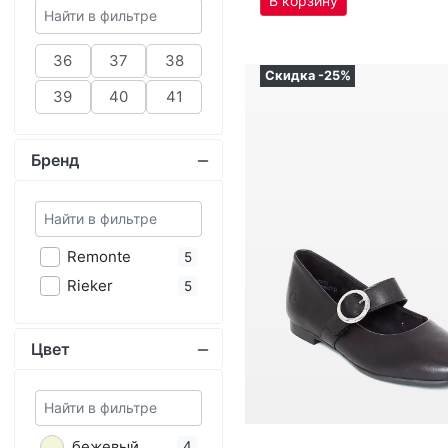
Бренд
Re­mon­te
5
Ri­eker
5
Цвет
бе­жевый
4
7 164
₽
9 552
₽
бе­лый
3
Оригинал
се­рый
1
ба­лет­ки женс­кие Re­mon­te
чер­ный
2
артикул
D0K14-00