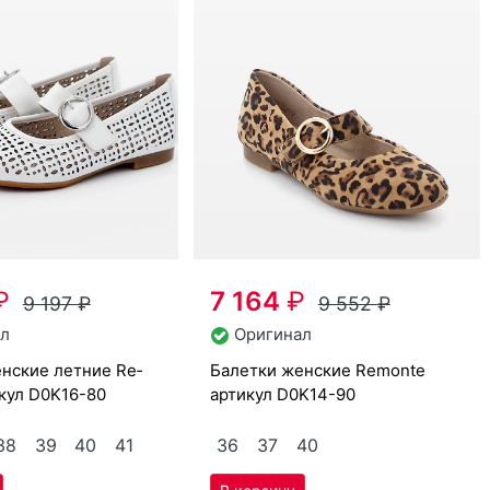
₽
7 164
₽
9 197
₽
9 552
₽
л
Оригинал
ба­лет­ки женс­кие Re­mon­te
икул
D0K16-80
артикул
D0K14-90
38
39
40
41
36
37
40
%
Скидка -25%