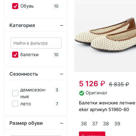
ба­лет­ки
10
Сезонность
5 126
₽
6 835
₽
де­мисе­зон­
3
Оригинал
ные
ба­лет­ки женс­кие лет­ние Ri­
ле­то
7
eker артикул
51960-60
Размер обуви
36
37
38
39
36
37
38
Скидка -25%
39
40
41