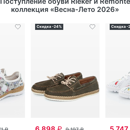
6 898
₽
5 747
71
₽
9 197
₽
Оригинал
Ориги
топ­сай­де­ры мужс­кие лет­
туф­ли женс­кие лет­ние Ri­
2V1-90
ние Ri­eker артикул
B5202-
eker арт
54
37
39