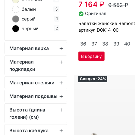
36
37
38
39
40
Материал верха
Материал
подкладки
Скидка -24%
Материал стельки
Материал подошвы
Высота (длина
голени) (cм)
Высота каблука
(мм)
Ширина голени (см)
Полнота