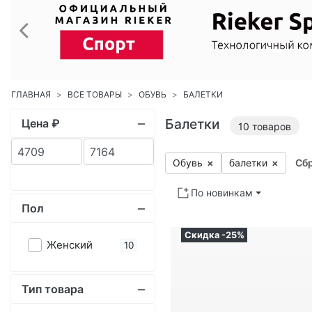
Балетки
Цена ₽
10
товаров
Обувь
×
ба­лет­ки
×
Сбр
По новинкам
Пол
Скидка -25%
Женский
10
Тип товара
Обувь
10
Категория