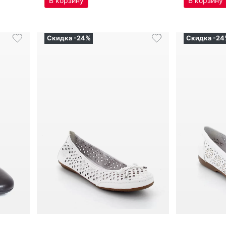
4 709
₽
4 792
6 278
₽
Оригинал
Оригина
ба­лет­ки женс­кие лет­ние Ri­
ба­лет­ки женс­кие лет­ние Ri­
eker артикул
41489-80
eker артик