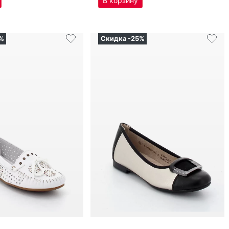
₽
6 055
₽
6 389
₽
8 074
₽
л
Оригинал
ба­лет­ки женс­кие Re­mon­te
ул
L6396-80
артикул
D0K12-90