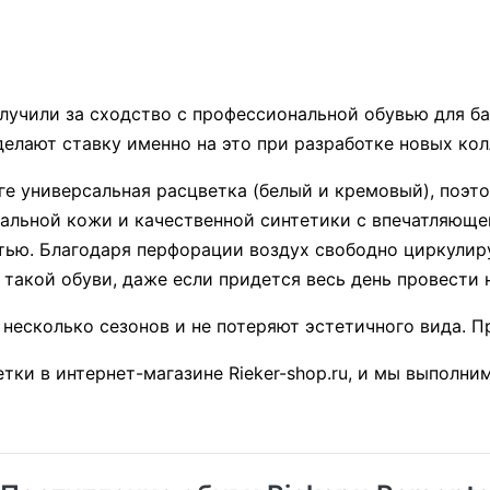
ге универсальная расцветка (белый и кремовый), поэт
ральной кожи и качественной синтетики с впечатляющ
тью. Благодаря перфорации воздух свободно циркулиру
 такой обуви, даже если придется весь день провести н
 несколько сезонов и не потеряют эстетичного вида. П
тки в интернет-магазине Rieker-shop.ru, и мы выполн
Поступление обуви Rieker и Remont
коллекция «Весна-Лето 2026»
Скидка -24%
Скидка -