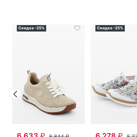
Previous
6 633
₽
6 278
₽
8 844
₽
8 3
Оригинал
Оригинал
крос­совки женс­кие де­
крос­совки женс­кие лет­ние
мисе­зон­ные Ri­eker артикул
Ri­eker артикул
N4
44562-62
38
37
36