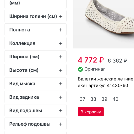
Коллекция
Ширина (см)
4 772
₽
6 362
₽
Оригинал
Высота (cм)
ба­лет­ки женс­кие лет­ние Ri­
Вид мыска
eker артикул
41430-60
Вид задника
37
38
39
40
Вид подошвы
Рельеф подошвы
Метод крепления
подошвы
Свое название балетки по
дизайнеры бренда Rieker 