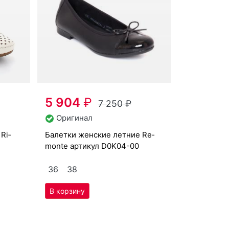
5 904
₽
7 250
₽
Оригинал
ба­лет­ки женс­кие лет­ние Re­
mon­te артикул
D0K04-00
36
38
лучили за сходство с профессиональной обувью для ба
делают ставку именно на это при разработке новых кол