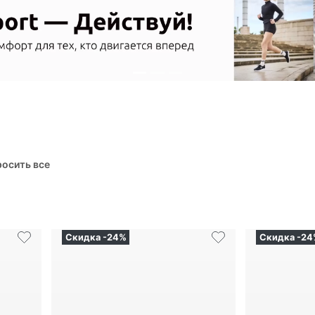
осить все
Скидка -24%
Скидка -24