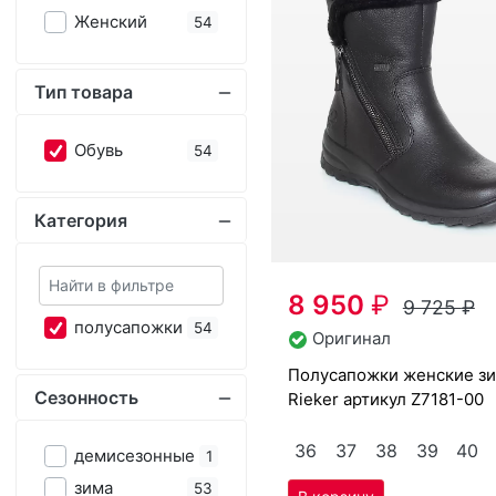
Категория
8 950
₽
9 725
₽
по­луса­пож­ки
54
Оригинал
по­луса­пож­ки женс­кие зим­ние
Сезонность
Ri­eker артикул
Z7181-00
36
37
38
39
40
де­мисе­зон­ные
1
зи­ма
53
Размер обуви
Скидка -7%