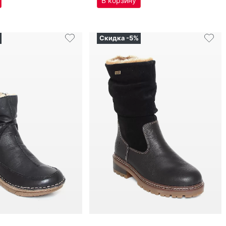
₽
11 450
₽
9 612
₽
12 115
₽
л
Оригинал
по­луса­пож­ки женс­кие зим­ние
икул
73366-00
Re­mon­te артикул
D0B80-00