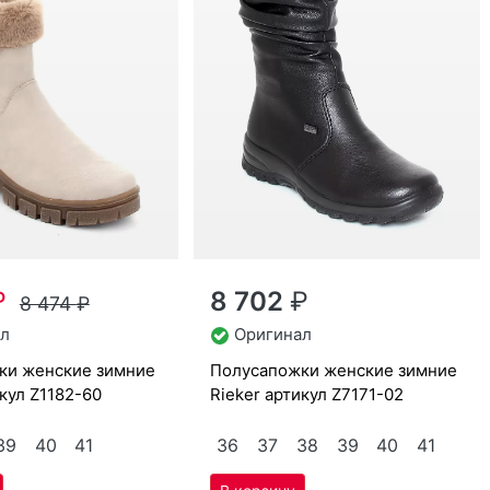
₽
8 702
₽
8 474
₽
л
Оригинал
по­луса­пож­ки женс­кие зим­ние
икул
Z1182-60
Ri­eker артикул
Z7171-02
39
40
41
36
37
38
39
40
41
Скидка -5%