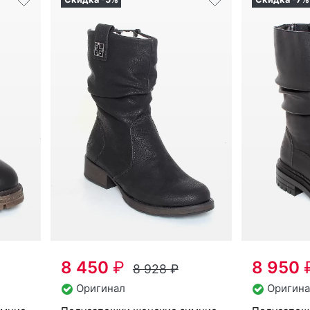
8 450
₽
8 950
8 928
₽
Оригинал
Оригина
по­луса­пож­ки женс­кие зим­ние
по­луса­пож­ки женс­кие зим­ние
Ri­eker артикул
Z9583-00
Ri­eker арт
36
37
38
39
40
41
37
38