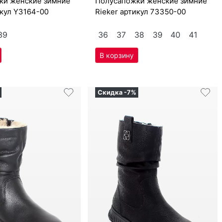
Скидка -7%
₽
7 950
₽
10 181
₽
8 587
₽