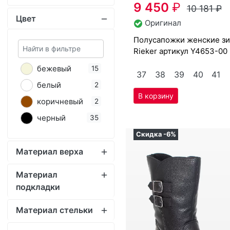
37
38
39
40
41
бе­лый
2
ко­рич­не­вый
2
чер­ный
35
Скидка -6%
Материал верха
Материал
подкладки
Материал стельки
Материал подошвы
Высота (длина
голени) (cм)
Высота каблука