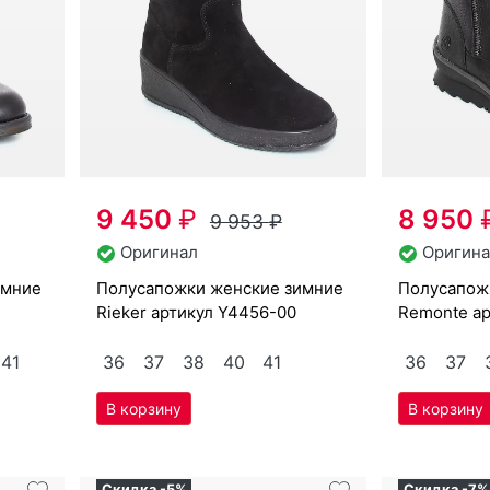
9 450
₽
8 950
9 953
₽
Оригинал
Оригина
по­луса­пож­ки женс­кие зим­ние
по­луса­пож­ки женс­кие зим­ние
Ri­eker артикул
Y4456-00
Re­mon­te а
41
36
37
38
40
41
36
37
Скидка -5%
Скидка -7%