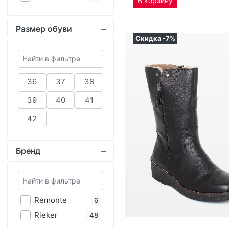
36
37
38
39
40
41
42
Бренд
Re­mon­te
6
Ri­eker
48
9 450
₽
10 181
₽
Цвет
Оригинал
по­луса­пож­ки женс­кие зим­ние
Ri­eker артикул
Y4653-00
бе­жевый
15