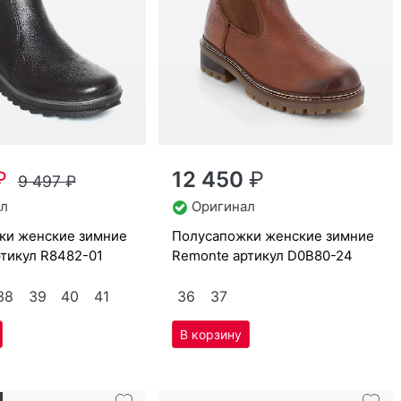
₽
12 450
₽
9 497
₽
л
Оригинал
по­луса­пож­ки женс­кие зим­ние
ртикул
R8482-01
Re­mon­te артикул
D0B80-24
38
39
40
41
36
37