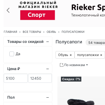
Полусапоги
Товары со скидкой
54
товара
Да
Обувь
×
по­луса­пож­ки
×
По новинкам
Цена ₽
Скидка -7%
Пол
Женский
54
Тип товара
Обувь
54