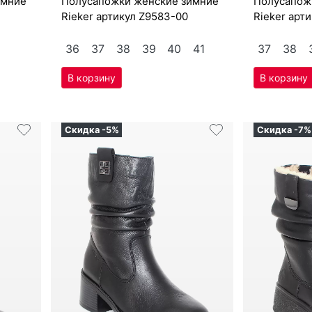
Скидка -5%
Скидка -7%
9 950
₽
9 450
10 522
₽