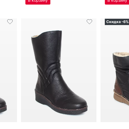
9 271
₽
8 950
Оригинал
Оригина
по­луса­пож­ки женс­кие зим­ние
по­луса­пож­ки женс­кие зим­ние
Ri­eker артикул
Y4656-00
Ri­eker арт