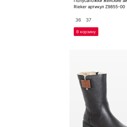
9 950
₽