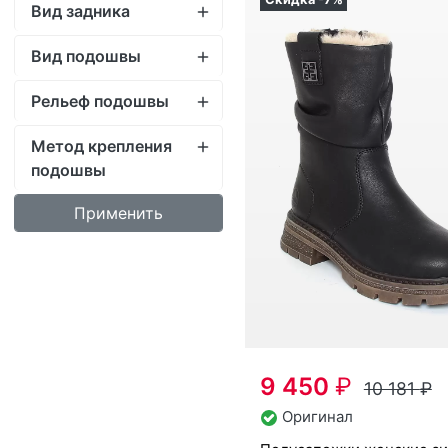
Метод крепления
подошвы
9 450
₽
10 181
₽
Оригинал
по­луса­пож­ки женс­кие зим­ние
Ri­eker артикул
Z9855-00
36
37