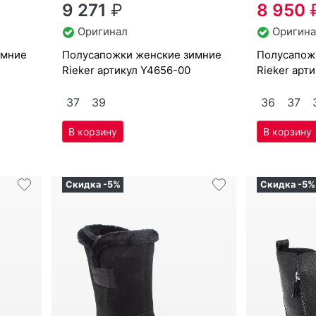
37
39
36
37
Скидка -5%
Скидка -5%