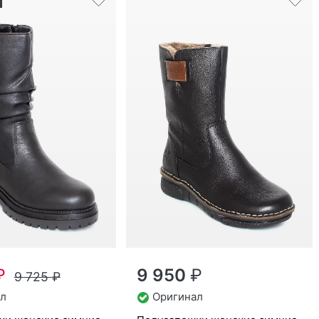
₽
9 950
₽
9 725
₽
л
Оригинал
по­луса­пож­ки женс­кие зим­ние
икул
Y3164-00
Ri­eker артикул
73350-00
39
36
37
38
39
40
41