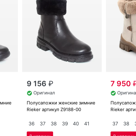
9 156
₽
7 950
Оригинал
Оригина
по­луса­пож­ки женс­кие зим­ние
по­луса­пож­ки женс­кие зим­ние
Ri­eker артикул
Z9188-00
Ri­eker арт
36
37
38
39
40
41
37
38
Скидка -6%