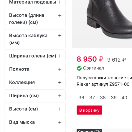
(мм)
Ширина голени (см)
8 950
₽
9 612
₽
Оригинал
Полнота
по­луса­пож­ки женс­кие зим­ние
Коллекция
Ri­eker артикул
Z9571-00
Ширина (см)
36
37
38
39
40
Высота (cм)
Вид мыска
Скидка -7%
Вид задника
Вид подошвы
Рельеф подошвы