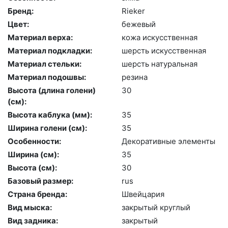
Бренд:
Ri­eker
Цвет:
бе­жевый
Материал верха:
ко­жа ис­кусс­твен­ная
Материал подкладки:
шерсть ис­кусс­твен­ная
Материал стельки:
шерсть на­тураль­ная
Материал подошвы:
ре­зина
Высота (длина голени)
30
(cм):
Высота каблука (мм):
35
Ширина голени (см):
35
Особенности:
Де­кора­тив­ные эле­мен­ты
Ширина (см):
35
Высота (cм):
30
Базовый размер:
rus
Страна бренда:
Швей­ца­рия
Вид мыска:
зак­ры­тый круг­лый
Вид задника:
зак­ры­тый