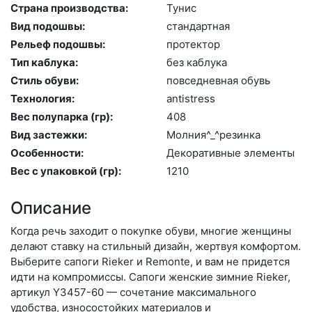
Страна производства:
Ту­нис
Вид подошвы:
стан­дарт­ная
Рельеф подошвы:
про­тек­тор
Тип каблука:
без каб­лу­ка
Стиль обуви:
пов­седнев­ная обувь
Технология:
an­tist­ress
Вес полупарка (гр):
408
Вид застежки:
Мол­ния^_^ре­зин­ка
Особенности:
Де­кора­тив­ные эле­мен­ты
Вес с упаковкой (гр):
1210
Описание
Когда речь заходит о покупке обуви, многие женщины
делают ставку на стильный дизайн, жертвуя комфортом.
Выберите са­поги Rieker и Remonte, и вам не придется
идти на компромиссы. Сапоги женские зимние Rieker,
артикул Y3457-60 — сочетание максимального
удобства, износостойких материалов и