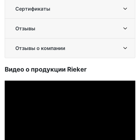
Сертификаты
Отзывы
Отзывы о компании
Ви­део о про­дук­ции Ri­eker