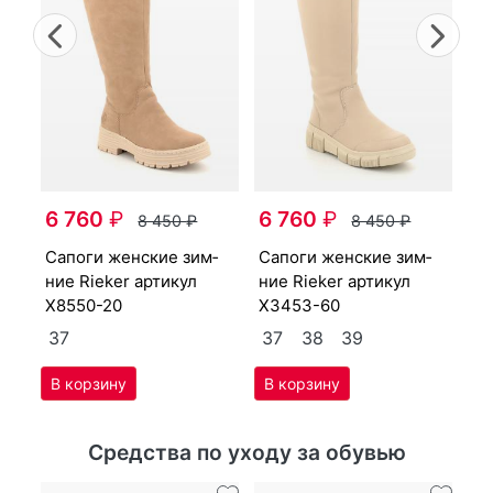
Previous
Nex
са­поги женс­кие зим­
6 760
₽
6 760
₽
ни
8 450
₽
8 450
₽
Y3
са­поги женс­кие зим­
са­поги женс­кие зим­
41
3
ние Ri­eker артикул
ние Ri­eker артикул
X8550-20
X3453-60
37
37
38
39
Средства по уходу за обувью