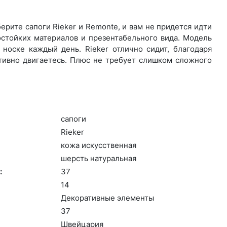
рите са­поги Rieker и Remonte, и вам не придется идти
остойких материалов и презентабельного вида. Модель
носке каждый день. Ri­eker отлично сидит, благодаря
ктивно двигаетесь. Плюс не требует слишком сложного
са­поги
Ri­eker
ко­жа ис­кусс­твен­ная
шерсть на­тураль­ная
:
37
14
Де­кора­тив­ные эле­мен­ты
37
Швей­ца­рия