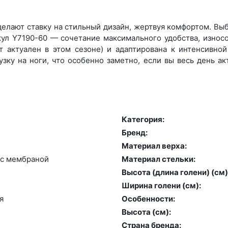
елают ставку на стильный дизайн, жертвуя комфортом. Выбе
кул Y7190-60 — сочетание максимального удобства, износ
 актуален в этом сезоне) и адаптирована к интенсивной 
зку на ноги, что особенно заметно, если вы весь день а
Категория:
Бренд:
Материал верха:
с мемб­ра­ной
Материал стельки:
Высота (длина голени) (cм)
Ширина голени (см):
я
Особенности:
Высота (cм):
Страна бренда: