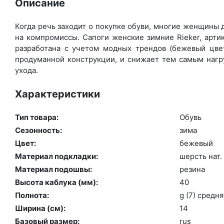
Описание
Когда речь заходит о покупке обуви, многие женщины д
на компромиссы. Сапоги женские зимние Rieker, арти
разработана с учетом модных трендов (бе­жевый цвет
продуманной конструкции, и снижает тем самым нагру
ухода.
Характеристики
Тип товара:
Обувь
Сезонность:
зи­ма
Цвет:
бе­жевый
Материал подкладки:
шерсть нат. 
Материал подошвы:
ре­зина
Высота каблука (мм):
40
Полнота:
g (7) сред­ня
Ширина (см):
14
Базовый размер:
rus