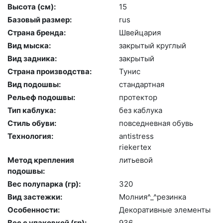
Высота (cм):
15
Базовый размер:
rus
Страна бренда:
Швей­ца­рия
Вид мыска:
зак­ры­тый круг­лый
Вид задника:
зак­ры­тый
Страна производства:
Ту­нис
Вид подошвы:
стан­дарт­ная
Рельеф подошвы:
про­тек­тор
Тип каблука:
без каб­лу­ка
Стиль обуви:
пов­седнев­ная обувь
Технология:
an­tist­ress
ri­eker­tex
Метод крепления
лить­евой
подошвы:
Вес полупарка (гр):
320
Вид застежки:
Мол­ния^_^ре­зин­ка
Особенности:
Де­кора­тив­ные эле­мен­ты
Вес с упаковкой (гр):
936