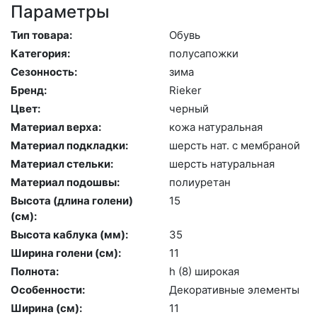
Параметры
Тип товара:
Обувь
Категория:
по­луса­пож­ки
Сезонность:
зи­ма
Бренд:
Ri­eker
Цвет:
чер­ный
Материал верха:
ко­жа на­тураль­ная
Материал подкладки:
шерсть нат. с мемб­ра­ной
Материал стельки:
шерсть на­тураль­ная
Материал подошвы:
по­ли­уре­тан
Высота (длина голени)
15
(cм):
Высота каблука (мм):
35
Ширина голени (см):
11
Полнота:
h (8) ши­рокая
Особенности:
Де­кора­тив­ные эле­мен­ты
Ширина (см):
11