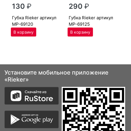
г
130
₽
290
₽
MP
губ­ка Ri­eker артикул
губ­ка Ri­eker артикул
MP-69120
MP-69125
Установите мобильное приложение
«Rieker»