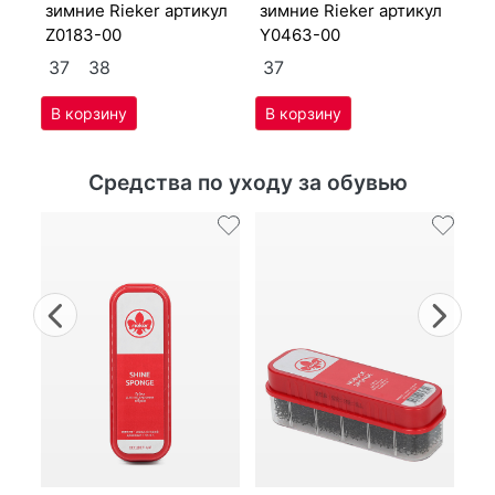
зим­ние Ri­eker артикул
зим­ние Ri­eker артикул
3
Z0183-00
Y0463-00
37
38
37
Средства по уходу за обувью
Previous
Nex