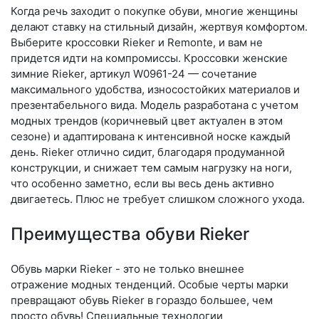
Когда речь заходит о покупке обуви, многие женщины
делают ставку на стильный дизайн, жертвуя комфортом.
Выберите крос­совки Rieker и Remonte, и вам не
придется идти на компромиссы. Кроссовки женские
зимние Rieker, артикул W0961-24 — сочетание
максимального удобства, износостойких материалов и
презентабельного вида. Модель разработана с учетом
модных трендов (ко­рич­не­вый цвет актуален в этом
сезоне) и адаптирована к интенсивной носке каждый
день. Ri­eker отлично сидит, благодаря продуманной
конструкции, и снижает тем самым нагрузку на ноги,
что особенно заметно, если вы весь день активно
двигаетесь. Плюс не требует слишком сложного ухода.
Преимущества обуви Rieker
Обувь марки Rieker - это не только внешнее
отражение модных тенденций. Особые черты марки
превращают обувь Rieker в гораздо большее, чем
просто обувь! Специальные технологии