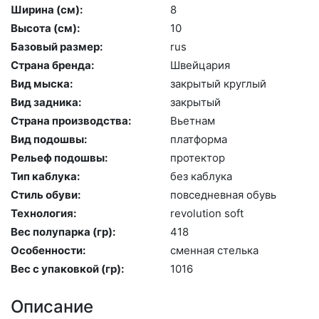
Ширина (см):
8
Высота (cм):
10
Базовый размер:
rus
Страна бренда:
Швей­ца­рия
Вид мыска:
зак­ры­тый круг­лый
Вид задника:
зак­ры­тый
Страна производства:
Вь­ет­нам
Вид подошвы:
плат­форма
Рельеф подошвы:
про­тек­тор
Тип каблука:
без каб­лу­ка
Стиль обуви:
пов­седнев­ная обувь
Технология:
re­volu­ti­on soft
Вес полупарка (гр):
418
Особенности:
смен­ная стель­ка
Вес с упаковкой (гр):
1016
Описание