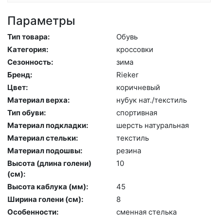
Параметры
Тип товара:
Обувь
Категория:
крос­совки
Сезонность:
зи­ма
Бренд:
Ri­eker
Цвет:
ко­рич­не­вый
Материал верха:
ну­бук нат./текс­тиль
Тип обуви:
спор­тивная
Материал подкладки:
шерсть на­тураль­ная
Материал стельки:
текс­тиль
Материал подошвы:
ре­зина
Высота (длина голени)
10
(cм):
Высота каблука (мм):
45
Ширина голени (см):
8
Особенности:
смен­ная стель­ка