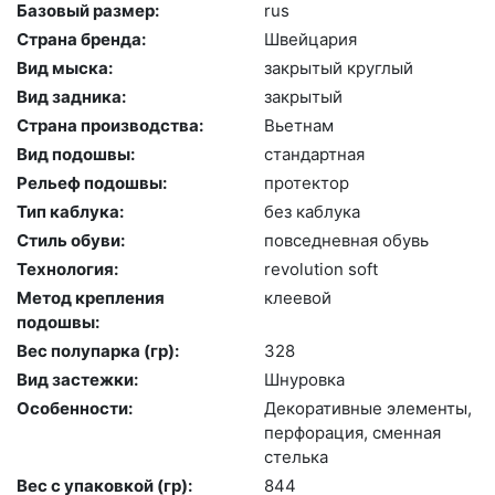
Базовый размер:
rus
Страна бренда:
Швей­ца­рия
Вид мыска:
зак­ры­тый круг­лый
Вид задника:
зак­ры­тый
Страна производства:
Вь­ет­нам
Вид подошвы:
стан­дарт­ная
Рельеф подошвы:
про­тек­тор
Тип каблука:
без каб­лу­ка
Стиль обуви:
пов­седнев­ная обувь
Технология:
re­volu­ti­on soft
Метод крепления
кле­евой
подошвы:
Вес полупарка (гр):
328
Вид застежки:
Шну­ров­ка
Особенности:
Де­кора­тив­ные эле­мен­ты,
пер­фо­рация, смен­ная
стель­ка
Вес с упаковкой (гр):
844