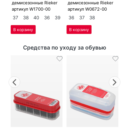
40
3
де­мисе­зон­ные Ri­eker
де­мисе­зон­ные Ri­eker
артикул
W1700-00
артикул
W0672-00
37
38
40
36
39
36
37
38
Средства по уходу за обувью
Previous
Nex