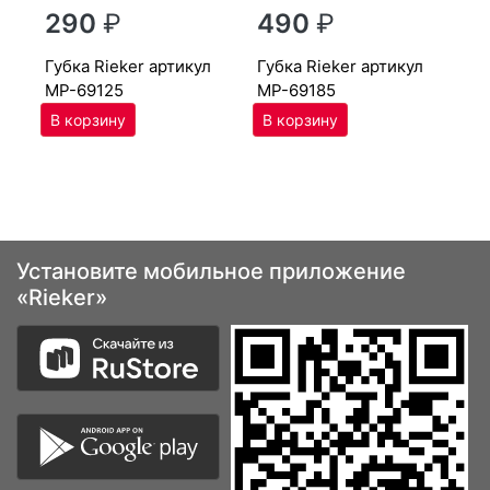
г
290
₽
490
₽
MP
губ­ка Ri­eker артикул
губ­ка Ri­eker артикул
MP-69125
MP-69185
Установите мобильное приложение
«Rieker»