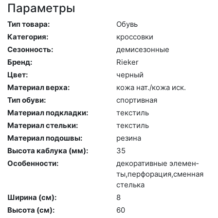
Параметры
Тип товара:
Обувь
Категория:
крос­совки
Сезонность:
де­мисе­зон­ные
Бренд:
Ri­eker
Цвет:
чер­ный
Материал верха:
ко­жа нат./ко­жа иск.
Тип обуви:
спор­тивная
Материал подкладки:
текс­тиль
Материал стельки:
текс­тиль
Материал подошвы:
ре­зина
Высота каблука (мм):
35
Особенности:
де­кора­тив­ные эле­мен­
ты,пер­фо­рация,смен­ная
стель­ка
Ширина (см):
8
Высота (cм):
60