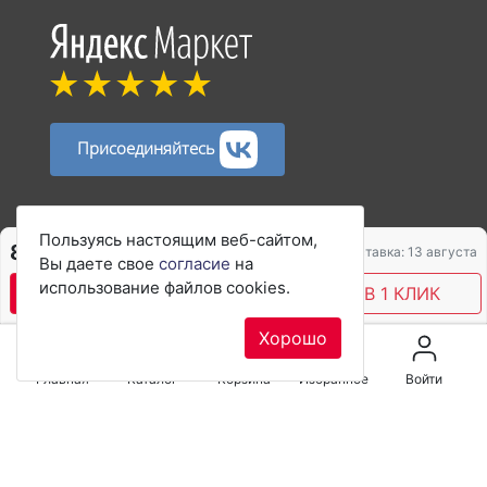
Присоединяйтесь
Способы оплаты:
Пользуясь настоящим веб-сайтом,
8 246 ₽
Доставка: 13 августа
Вы даете свое
согласие
на
использование файлов cookies.
В КОРЗИНУ
КУПИТЬ В 1 КЛИК
Хорошо
Главная
Каталог
Корзина
Избранное
Войти
© 2017–2026 rieker-shop.ru Первый официальный
интернет-магазин обуви
Rieker
в России