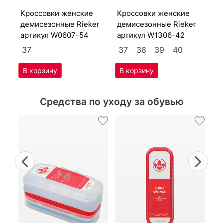
ар
крос­совки женс­кие
крос­совки женс­кие
3
де­мисе­зон­ные Ri­eker
де­мисе­зон­ные Ri­eker
артикул
W0607-54
артикул
W1306-42
37
37
38
39
40
Средства по уходу за обувью
Previous
Nex