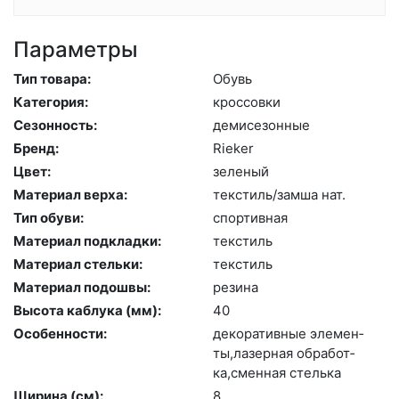
Параметры
Тип товара:
Обувь
Категория:
крос­совки
Сезонность:
де­мисе­зон­ные
Бренд:
Ri­eker
Цвет:
зе­леный
Материал верха:
текс­тиль/зам­ша нат.
Тип обуви:
спор­тивная
Материал подкладки:
текс­тиль
Материал стельки:
текс­тиль
Материал подошвы:
ре­зина
Высота каблука (мм):
40
Особенности:
де­кора­тив­ные эле­мен­
ты,ла­зер­ная об­ра­бот­
ка,смен­ная стель­ка
Ширина (см):
8