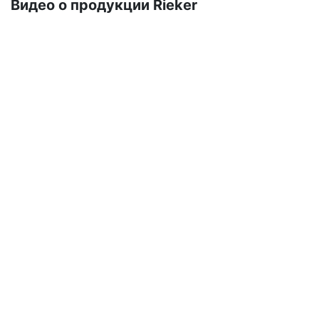
Ви­део о про­дук­ции Ri­eker