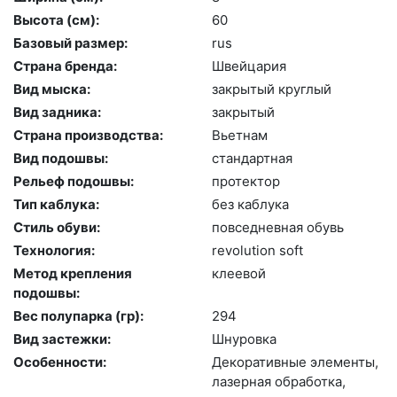
Высота (cм):
60
Базовый размер:
rus
Страна бренда:
Швей­ца­рия
Вид мыска:
зак­ры­тый круг­лый
Вид задника:
зак­ры­тый
Страна производства:
Вь­ет­нам
Вид подошвы:
стан­дарт­ная
Рельеф подошвы:
про­тек­тор
Тип каблука:
без каб­лу­ка
Стиль обуви:
пов­седнев­ная обувь
Технология:
re­volu­ti­on soft
Метод крепления
кле­евой
подошвы:
Вес полупарка (гр):
294
Вид застежки:
Шну­ров­ка
Особенности:
Де­кора­тив­ные эле­мен­ты,
ла­зер­ная об­ра­бот­ка,