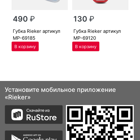
г
490
₽
130
₽
MP
губ­ка Ri­eker артикул
губ­ка Ri­eker артикул
MP-69185
MP-69120
Установите мобильное приложение
«Rieker»