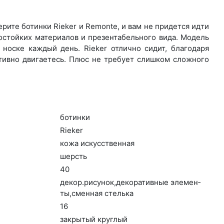
ите бо­тин­ки Rieker и Remonte, и вам не придется идти
остойких материалов и презентабельного вида. Модель
носке каждый день. Ri­eker отлично сидит, благодаря
ктивно двигаетесь. Плюс не требует слишком сложного
бо­тин­ки
Ri­eker
ко­жа ис­кусс­твен­ная
шерсть
40
де­кор.ри­сунок,де­кора­тив­ные эле­мен­
ты,смен­ная стель­ка
16
зак­ры­тый круг­лый