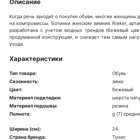
Описание
Когда речь заходит о покупке обуви, многие женщины де
на компромиссы. Ботинки женские зимние Rieker, арт
разработана с учетом модных трендов (бе­жевый цвет
продуманной конструкции, и снижает тем самым нагру
ухода.
Характеристики
Тип товара:
Обувь
Сезонность:
зи­ма
Цвет:
бе­жевый
Материал подкладки:
шерсть на­ту
Материал подошвы:
ре­зина
Полнота:
g (7) сред­ня
Ширина (см):
24
Страна бренда:
Ту­нис